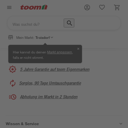
Mein Markt:
Troisdorf
✕
Hier kannst du deinen
,
Markt anpassen
falls er nicht stimmt.
5 Jahre Garantie auf toom Eigenmarken
Sorglos, 90 Tage Umtauschgarantie
Abholung im Markt in 2 Stunden
Wissen & Service