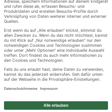
Sicher einkaufen
Jetzt die toom-App herunterladen
Alle Preisangaben in EUR inkl. gesetzl. MwSt.. Die dargestellten Angebote sind unter
Umständen nicht in allen Märkten verfügbar. Die angegebenen Verfügbarkeiten beziehen
sich auf den unter "Mein Markt" ausgewählten toom Baumarkt. Alle Angebote und
Produkte nur solange der Vorrat reicht.
*Paketversand ab 59 € versandkostenfrei, gilt nicht für Artikel mit Speditionsversand, hier
fallen zusätzliche Versandkosten an.
Datenschutz
Privatsphäre
Impressum
AGB
Nutzungsbedingungen
Widerrufsrecht
Vertrag widerrufen