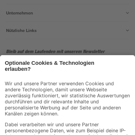
Unternehmen
Nützliche Links
Bleib auf dem Laufenden mit unserem Newsletter
Der toom Newsletter: Keine Angebote und Aktionen mehr verpassen!
Zur Newsletter Anmeldung
Folge uns
Zahlungsarten
Versandarten