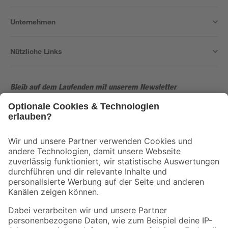
Unternehmen
Nützliche Links
Bleib auf dem Laufenden mit unserem Newsletter
Der toom Newsletter: Keine Angebote und Aktionen mehr verpassen!
Zur Newsletter Anmeldung
Folge uns
Zahlungsarten
Versandarten