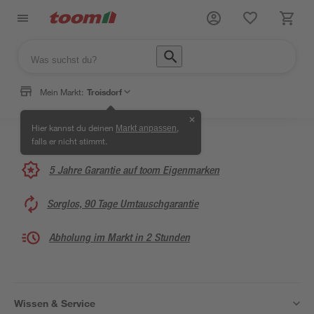
Mein Markt:
Troisdorf
✕
Hier kannst du deinen
,
Markt anpassen
falls er nicht stimmt.
5 Jahre Garantie auf toom Eigenmarken
Sorglos, 90 Tage Umtauschgarantie
Abholung im Markt in 2 Stunden
Wissen & Service