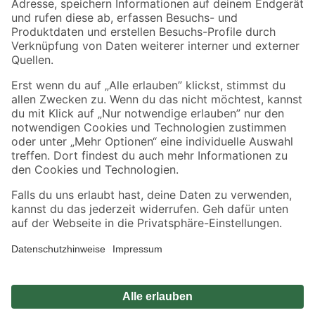
Sicher einkaufen
Jetzt die toom-App herunterladen
Alle Preisangaben in EUR inkl. gesetzl. MwSt.. Die dargestellten Angebote sind unter
Umständen nicht in allen Märkten verfügbar. Die angegebenen Verfügbarkeiten beziehen
sich auf den unter "Mein Markt" ausgewählten toom Baumarkt. Alle Angebote und
Produkte nur solange der Vorrat reicht.
*Paketversand ab 59 € versandkostenfrei, gilt nicht für Artikel mit Speditionsversand, hier
fallen zusätzliche Versandkosten an.
Datenschutz
Privatsphäre
Impressum
AGB
Nutzungsbedingungen
Widerrufsrecht
Vertrag widerrufen