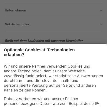
Unternehmen
Nützliche Links
Bleib auf dem Laufenden mit unserem Newsletter
Der toom Newsletter: Keine Angebote und Aktionen mehr verpassen!
Zur Newsletter Anmeldung
Folge uns
Zahlungsarten
Versandarten