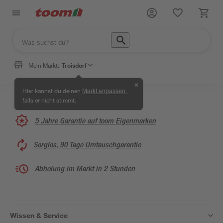
Mein Markt:
Troisdorf
✕
Hier kannst du deinen
,
Markt anpassen
falls er nicht stimmt.
5 Jahre Garantie auf toom Eigenmarken
Sorglos, 90 Tage Umtauschgarantie
Abholung im Markt in 2 Stunden
Wissen & Service