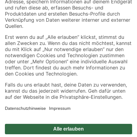
Sicher einkaufen
Jetzt die toom-App herunterladen
Alle Preisangaben in EUR inkl. gesetzl. MwSt.. Die dargestellten Angebote sind unter
Umständen nicht in allen Märkten verfügbar. Die angegebenen Verfügbarkeiten beziehen
sich auf den unter "Mein Markt" ausgewählten toom Baumarkt. Alle Angebote und
Produkte nur solange der Vorrat reicht.
*Paketversand ab 59 € versandkostenfrei, gilt nicht für Artikel mit Speditionsversand, hier
fallen zusätzliche Versandkosten an.
Datenschutz
Privatsphäre
Impressum
AGB
Nutzungsbedingungen
Widerrufsrecht
Vertrag widerrufen