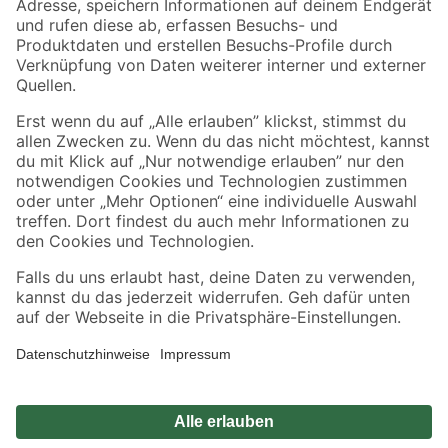
Sicher einkaufen
Jetzt die toom-App herunterladen
Alle Preisangaben in EUR inkl. gesetzl. MwSt.. Die dargestellten Angebote sind unter
Umständen nicht in allen Märkten verfügbar. Die angegebenen Verfügbarkeiten beziehen
sich auf den unter "Mein Markt" ausgewählten toom Baumarkt. Alle Angebote und
Produkte nur solange der Vorrat reicht.
*Paketversand ab 59 € versandkostenfrei, gilt nicht für Artikel mit Speditionsversand, hier
fallen zusätzliche Versandkosten an.
Datenschutz
Privatsphäre
Impressum
AGB
Nutzungsbedingungen
Widerrufsrecht
Vertrag widerrufen