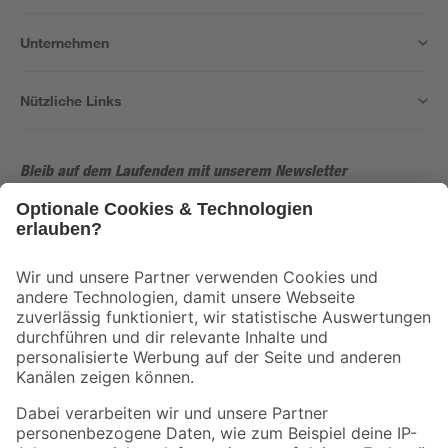
Unternehmen
Nützliche Links
Bleib auf dem Laufenden mit unserem Newsletter
Der toom Newsletter: Keine Angebote und Aktionen mehr verpassen!
Zur Newsletter Anmeldung
Folge uns
Zahlungsarten
Versandarten