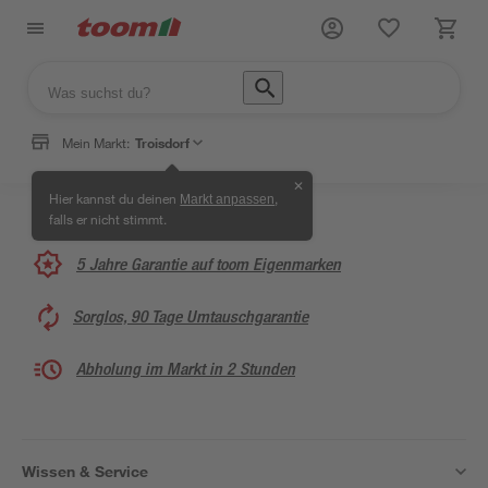
Mein Markt:
Troisdorf
✕
Hier kannst du deinen
,
Markt anpassen
falls er nicht stimmt.
5 Jahre Garantie auf toom Eigenmarken
Sorglos, 90 Tage Umtauschgarantie
Abholung im Markt in 2 Stunden
Wissen & Service