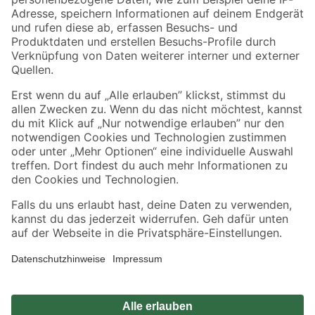
Zahlungsarten
Versandarten
Sicher einkaufen
Jetzt die toom-App herunterladen
Alle Preisangaben in EUR inkl. gesetzl. MwSt.. Die dargestellten Angebote sind unter
Umständen nicht in allen Märkten verfügbar. Die angegebenen Verfügbarkeiten beziehen
sich auf den unter "Mein Markt" ausgewählten toom Baumarkt. Alle Angebote und
Produkte nur solange der Vorrat reicht.
*Paketversand ab 59 € versandkostenfrei, gilt nicht für Artikel mit Speditionsversand, hier
fallen zusätzliche Versandkosten an.
Datenschutz
Privatsphäre
Impressum
AGB