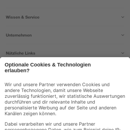
Wissen & Service
Unternehmen
Nützliche Links
Bleib auf dem Laufenden mit unserem Newsletter
Der toom Newsletter: Keine Angebote und Aktionen mehr verpassen!
Zur Newsletter Anmeldung
Folge uns