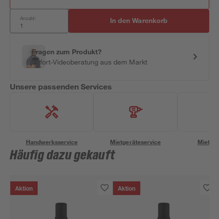
Anzahl:
In den Warenkorb
Fragen zum Produkt?
Sofort-Videoberatung aus dem Markt
Unsere passenden Services
Handwerksservice
Mietgeräteservice
Miettra
Häufig dazu gekauft
Aktion
Aktion