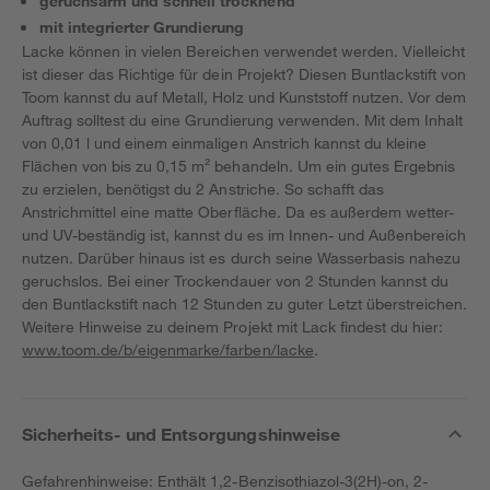
geruchsarm und schnell trocknend
mit integrierter Grundierung
Lacke können in vielen Bereichen verwendet werden. Vielleicht
ist dieser das Richtige für dein Projekt? Diesen Buntlackstift von
Toom kannst du auf Metall, Holz und Kunststoff nutzen. Vor dem
Auftrag solltest du eine Grundierung verwenden. Mit dem Inhalt
von 0,01 l und einem einmaligen Anstrich kannst du kleine
Flächen von bis zu 0,15 m² behandeln. Um ein gutes Ergebnis
zu erzielen, benötigst du 2 Anstriche. So schafft das
Anstrichmittel eine matte Oberfläche. Da es außerdem wetter-
und UV-beständig ist, kannst du es im Innen- und Außenbereich
nutzen. Darüber hinaus ist es durch seine Wasserbasis nahezu
geruchslos. Bei einer Trockendauer von 2 Stunden kannst du
den Buntlackstift nach 12 Stunden zu guter Letzt überstreichen.
Weitere Hinweise zu deinem Projekt mit Lack findest du hier:
www.toom.de/b/eigenmarke/farben/lacke
.
Sicherheits- und Entsorgungshinweise
Gefahrenhinweise: Enthält 1,2-Benzisothiazol-3(2H)-on, 2-