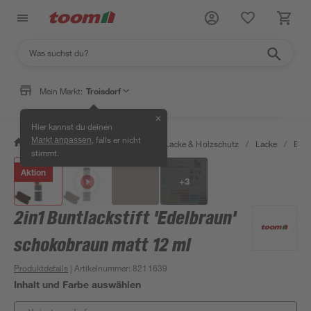
Mein Markt:
Troisdorf
✕
Hier kannst du deinen
, falls er nicht
Markt anpassen
/
Bauen & Renovieren
/
Farben, Lacke & Holzschutz
/
Lacke
/
Bunt
stimmt.
Aktion
+
3
2in1 Buntlackstift 'Edelbraun'
schokobraun matt 12 ml
Produktdetails
| Artikelnummer
:
8211639
Inhalt und Farbe auswählen