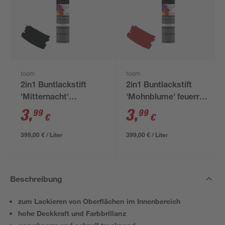
toom
toom
2in1 Buntlackstift
2in1 Buntlackstift
'Mitternacht'
'Mohnblume' feuerrot
tiefschwarz matt 12
matt 12 ml
3
,
3
,
99
99
€
€
ml
399,00 € / Liter
399,00 € / Liter
Beschreibung
zum Lackieren von Oberflächen im Innenbereich
hohe Deckkraft und Farbbrillanz