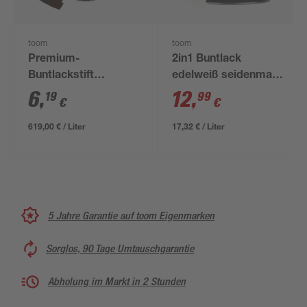
toom
toom
Premium-
2in1 Buntlack
Buntlackstift
edelweiß seidenmatt
schokobraun
750 ml
6
,
12
,
19
99
€
€
glänzend 12 ml
619,00 € / Liter
17,32 € / Liter
5 Jahre Garantie auf toom Eigenmarken
Sorglos, 90 Tage Umtauschgarantie
Abholung im Markt in 2 Stunden