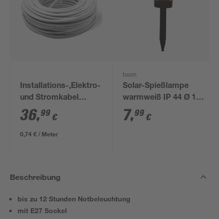
toom
Installations-,Elektro-
Solar-Spießlampe
und Stromkabel
warmweiß IP 44 Ø 15
NYM-J 3x1,5mm² 50
x 44 cm
36
,
7
,
99
99
€
€
m
0,74 € / Meter
Beschreibung
bis zu 12 Stunden Notbeleuchtung
mit E27 Sockel