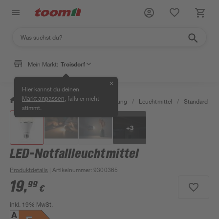
Mein Markt:
Troisdorf
✕
Hier kannst du deinen
, falls er nicht
Markt anpassen
/
Wohnen & Haushalt
/
Beleuchtung
/
Leuchtmittel
/
Standard LED
stimmt.
+
3
LED-Notfallleuchtmittel
Produktdetails
| Artikelnummer
:
9300365
19
,
99
€
inkl. 19% MwSt.