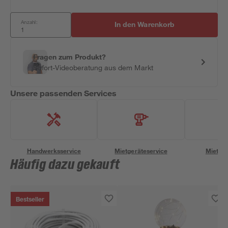
Anzahl:
In den Warenkorb
Fragen zum Produkt?
Sofort-Videoberatung aus dem Markt
Unsere passenden Services
Handwerksservice
Mietgeräteservice
Miettra
Häufig dazu gekauft
Bestseller