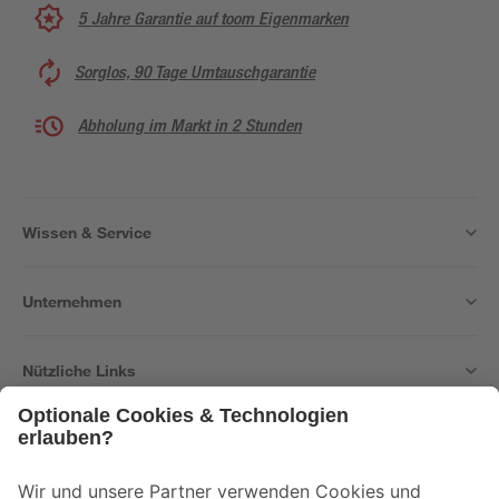
5 Jahre Garantie auf toom Eigenmarken
Sorglos, 90 Tage Umtauschgarantie
Abholung im Markt in 2 Stunden
Wissen & Service
Unternehmen
Nützliche Links
Bleib auf dem Laufenden mit unserem Newsletter
Der toom Newsletter: Keine Angebote und Aktionen mehr verpassen!