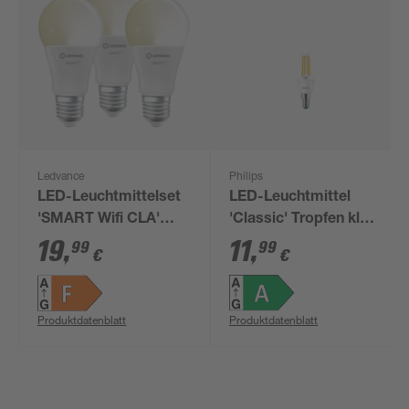
Ledvance
Philips
LED-Leuchtmittelset
LED-Leuchtmittel
'SMART Wifi CLA'
'Classic' Tropfen klar
dimmbar
E14 2,3 W 485 lm
19
,
11
,
99
99
€
€
Standardform matt
warmweiß
E27 9 W 806 lm
warmweiß 3 Stück
Produktdatenblatt
Produktdatenblatt