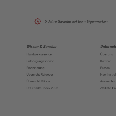
5 Jahre Garantie auf toom Eigenmarken
Wissen & Service
Unterne
Handwerksservice
Über uns
Entsorgungsservice
Karriere
Finanzierung
Presse
Übersicht Ratgeber
Nachhaltigk
Übersicht Märkte
Auszeichn
DIY-Städte-Index 2026
Affiliate-