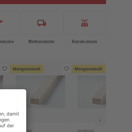
eservice
Miettransporter
Energie sparen
Mengenrabatt
Mengenrabatt
binderholz
binderholz