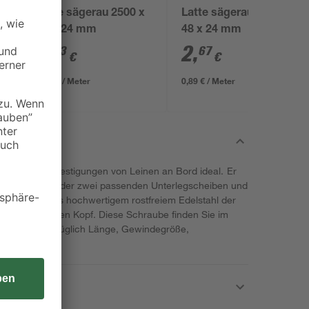
x
Latte sägerau 2500 x
Latte sägerau 3000 x
48 x 24 mm
48 x 24 mm
2
,
2
,
23
67
€
€
0,89 € / Meter
0,89 € / Meter
 für stabile Befestigungen von Leinen an Bord ideal. Er
nde mit einer oder zwei passenden Unterlegscheiben und
bolzen ist aus hochwertigem rostfreiem Edelstahl der
inen ringförmigen Kopf. Diese Schraube finden Sie im
hrungen – bezüglich Länge, Gewindegröße,