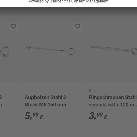
Suki
2
Augbolzen Stahl 2
Ringschrauben Stahl
m
Stück M6 150 mm
verzinkt 5,8 x 120 m
1 Stück
5
,
3
,
99
09
€
€