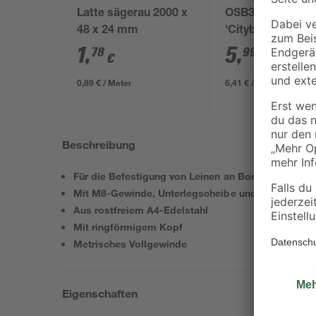
Latte sägerau 2000 x
OSB3-Verlegepla
48 x 24 mm
'Cityboard'
ungeschliffen 16
1
,
5
,
78
99
€
€
/ m²
634 x 12 mm
0,89 € / Meter
6,41 € / Pack
Beschreibung
Für die Befestigung von Leinen an Bord
Mit M8-Gewinde, Unterlegscheibe und Mutter
Aus rostfreiem A4-Edelstahl
Mit ringförmigem Kopf
Metrisches Vollgewinde
Eigenschaften