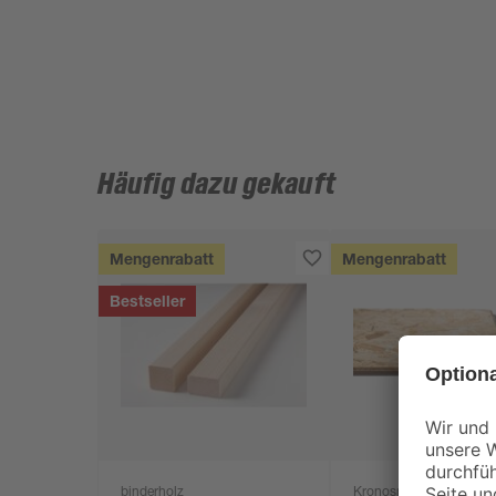
Häufig dazu gekauft
Mengenrabatt
Mengenrabatt
Bestseller
binderholz
Kronospan