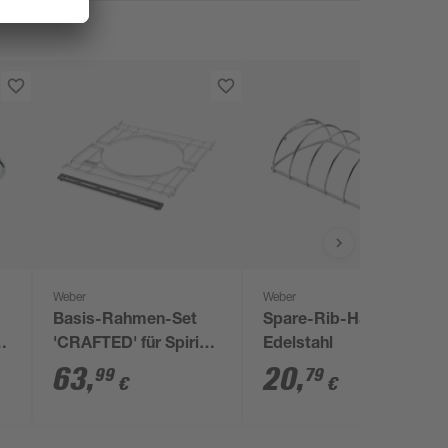
Weber
Weber
Basis-Rahmen-Set
Spare-Rib-Halter
m
'CRAFTED' für Spirit
Edelstahl
300 Serie und
63
,
20
,
99
79
€
€
SmokeFire