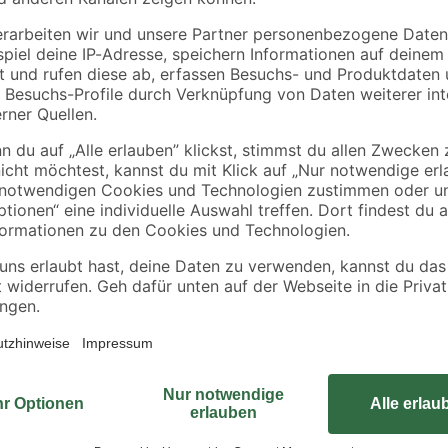
tte
Rahmen sägerau
Latte gehobelt 2000 
2000 x 58 x 38 mm
44 x 24 mm
90 x
3
,
3
,
98
98
€
€
1,99 € / Meter
1,99 € / Meter
Der Augbolzen von Seilflechter ist
verfügt über ein metrisches Gewi
der dazugehörigen Mutter. Der Aug
Kategorie A4 hergestellt. Er hat e
Sortiment in verschiedenen Ausfü
Ringdurchmesser und Ringstärke.