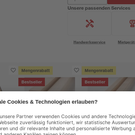
Unsere passenden Services
Handwerksservice
Mietgerät
Mengenrabatt
Mengenrabatt
Bestseller
Bestseller
binderholz
binderholz