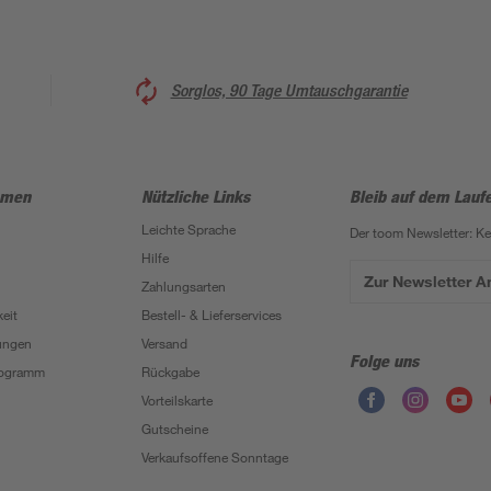
Sorglos, 90 Tage Umtauschgarantie
hmen
Nützliche Links
Bleib auf dem Lauf
Leichte Sprache
Der toom Newsletter: K
Hilfe
Zur Newsletter 
Zahlungsarten
eit
Bestell- & Lieferservices
ungen
Versand
Folge uns
Programm
Rückgabe
Vorteilskarte
Gutscheine
Verkaufsoffene Sonntage