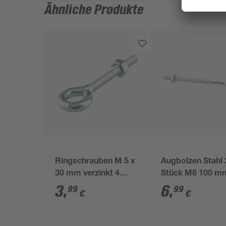
Ähnliche Produkte
Ringschrauben M 5 x
Augbolzen Stahl 
30 mm verzinkt 4
Stück M8 100 m
Stück
3
,
6
,
99
99
€
€