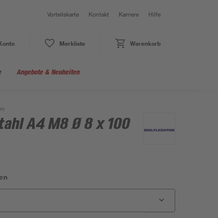
Vorteilskarte
Kontakt
Karriere
Hilfe
Konto
Merkliste
Warenkorb
e
Angebote & Neuheiten
mm
tahl A4 M8 Ø 8 x 100
en