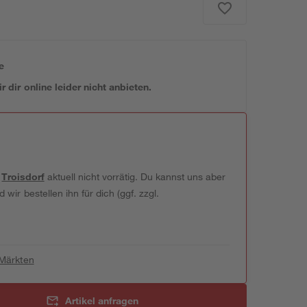
e
 dir online leider nicht anbieten.
t
Troisdorf
aktuell nicht vorrätig. Du kannst uns aber
wir bestellen ihn für dich (ggf. zzgl.
 Märkten
Artikel anfragen