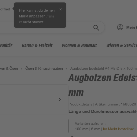
öffnet
✕
Hier kannst du deinen
, falls
Markt anpassen
er nicht stimmt.
Mein 
Sanitär
Garten & Freizeit
Wohnen & Haushalt
Wissen & Servic
ken & Ösen
/
Ösen & Ringschrauben
/
Augbolzen Edelstahl A4 M8 Ø 8 x 100 
Augbolzen Edels
mm
Produktdetails
| Artikelnummer
:
1680520
Länge und Durchmesser auswähl
Varianten aufrufen:
100 mm | 8 mm
|
Im Markt bestellbar