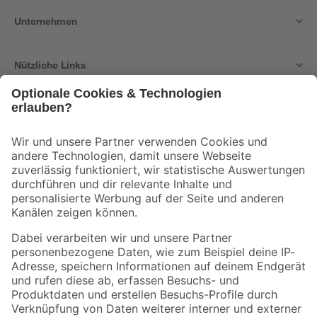
Unternehmen
Nützliche Links
Bleib auf dem Laufenden mit unserem Newsletter
Der toom Newsletter: Keine Angebote und Aktionen mehr verpassen!
Zur Newsletter Anmeldung
Folge uns
Zahlungsarten
Versandarten