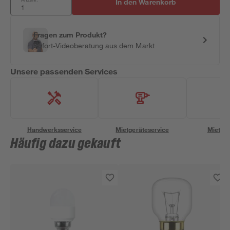
In den Warenkorb
Fragen zum Produkt?
Sofort-Videoberatung aus dem Markt
Unsere passenden Services
Handwerksservice
Mietgeräteservice
Miettra
Häufig dazu gekauft