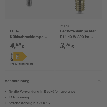
Philips
LED-
Backofenlampe klar
Kühlschranklampe
E14 40 W 300 lm
matt E14 1,3 W 144 lm
warmweiß
4
,
3
,
99
79
€
€
warmweiß
Produktdatenblatt
Beschreibung
für die Verwendung in Backöfen geeignet
E14 Fassung
hitzebeständig bis 300 °C