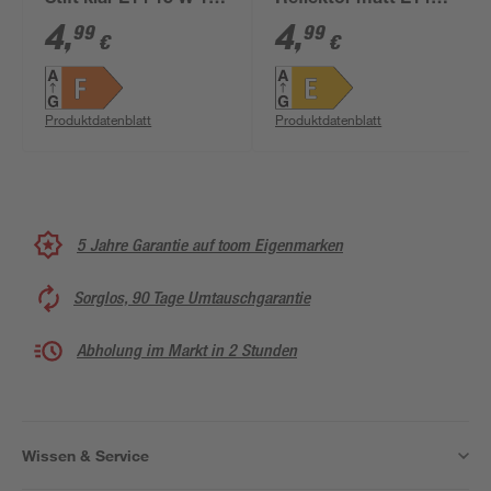
Stift klar E14 15 W 135
Reflektor matt E14
lm warmweiß
2,7 W 255 lm
4
,
4
,
99
99
€
€
warmweiß
Produktdatenblatt
Produktdatenblatt
5 Jahre Garantie auf toom Eigenmarken
Sorglos, 90 Tage Umtauschgarantie
Abholung im Markt in 2 Stunden
Wissen & Service