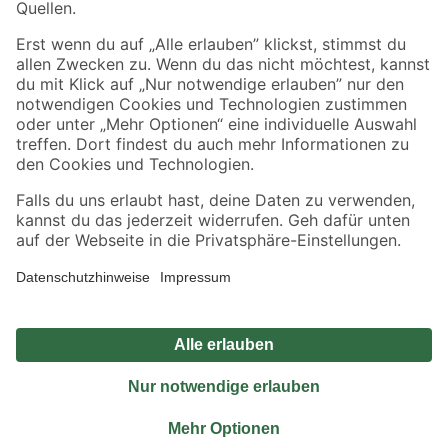
Sicher einkaufen
Jetzt die toom-App herunterladen
Alle Preisangaben in EUR inkl. gesetzl. MwSt.. Die dargestellten Angebote sind unter
Umständen nicht in allen Märkten verfügbar. Die angegebenen Verfügbarkeiten beziehen
sich auf den unter "Mein Markt" ausgewählten toom Baumarkt. Alle Angebote und
Produkte nur solange der Vorrat reicht.
*Paketversand ab 59 € versandkostenfrei, gilt nicht für Artikel mit Speditionsversand, hier
fallen zusätzliche Versandkosten an.
Datenschutz
Privatsphäre
Impressum
AGB
Nutzungsbedingungen
Widerrufsrecht
Vertrag widerrufen
Barrierefreiheit
© 2026 toom Baumarkt GmbH