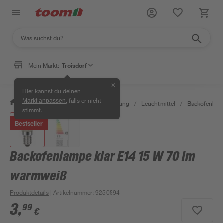
Mein Markt:
Troisdorf
✕
Hier kannst du deinen
, falls er nicht
Markt anpassen
/
Wohnen & Haushalt
/
Beleuchtung
/
Leuchtmittel
/
Backofenlam
stimmt.
Bestseller
Backofenlampe klar E14 15 W 70 lm
warmweiß
Produktdetails
| Artikelnummer
:
9250594
3
,
99
€