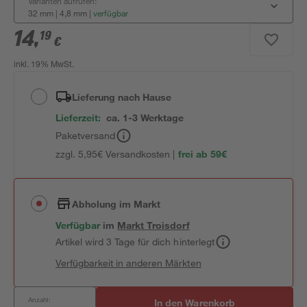
Varianten aufrufen:
32 mm | 4,8 mm
|
verfügbar
14
,
19
€
inkl. 19% MwSt.
Lieferung nach Hause
Lieferzeit:
ca. 1-3 Werktage
Paketversand
zzgl. 5,95€ Versandkosten |
frei ab 59€
Abholung im Markt
Verfügbar
im
Markt
Troisdorf
Artikel wird 3 Tage für dich hinterlegt
Verfügbarkeit in anderen Märkten
Anzahl:
In den Warenkorb