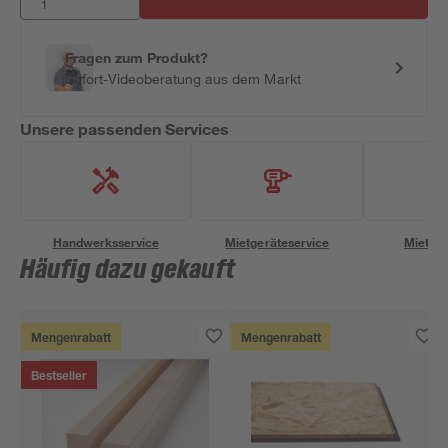
Fragen zum Produkt?
Sofort-Videoberatung aus dem Markt
Unsere passenden Services
Handwerksservice
Mietgeräteservice
Miettra
Häufig dazu gekauft
Mengenrabatt
Mengenrabatt
Bestseller