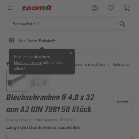
Mein Markt:
Troisdorf
✕
Hier kannst du deinen
, falls er nicht
Markt anpassen
/
Werkstatt & Maschinen
/
Eisenwaren & Beschläge
/
Schrauben
/
stimmt.
Blechschrauben Ø 4,8 x 32
mm A2 DIN 7981 50 Stück
Produktdetails
| Artikelnummer
:
1610010
Länge und Durchmesser auswählen