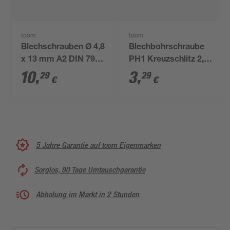
toom
toom
Blechschrauben Ø 4,8
Blechbohrschraube
x 13 mm A2 DIN 7981
PH1 Kreuzschlitz 2,9
50 Stück
x 9,5 mm 10 Stück
10
,
3
,
29
29
€
€
5 Jahre Garantie auf toom Eigenmarken
Sorglos, 90 Tage Umtauschgarantie
Abholung im Markt in 2 Stunden