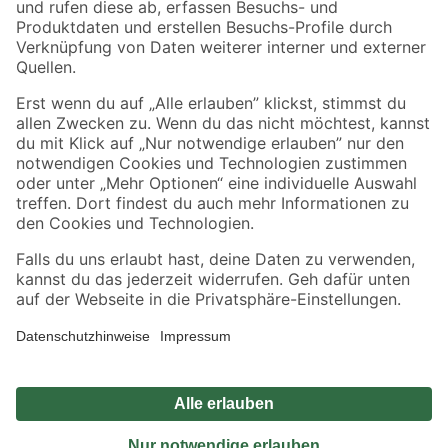
Sicher einkaufen
Jetzt die toom-App herunterladen
Alle Preisangaben in EUR inkl. gesetzl. MwSt.. Die dargestellten Angebote sind unter
Umständen nicht in allen Märkten verfügbar. Die angegebenen Verfügbarkeiten beziehen
sich auf den unter "Mein Markt" ausgewählten toom Baumarkt. Alle Angebote und
Produkte nur solange der Vorrat reicht.
*Paketversand ab 59 € versandkostenfrei, gilt nicht für Artikel mit Speditionsversand, hier
fallen zusätzliche Versandkosten an.
Datenschutz
Privatsphäre
Impressum
AGB
Nutzungsbedingungen
Widerrufsrecht
Vertrag widerrufen
Barrierefreiheit