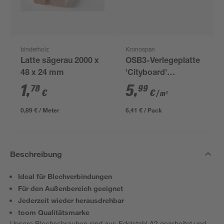
binderholz
Kronospan
Latte sägerau 2000 x
OSB3-Verlegeplatte
48 x 24 mm
'Cityboard'
ungeschliffen 1690 x
1
,
5
,
78
99
€
€
/ m²
634 x 12 mm
0,89 € / Meter
6,41 € / Pack
Beschreibung
Ideal für Blechverbindungen
Für den Außenbereich geeignet
Jederzeit wieder herausdrehbar
toom Qualitätsmarke
Unsere Blechschrauben sind aus Edelstahl A2 gearbeitet und