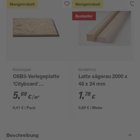
Mengenrabatt
Mengenrabatt
Bestseller
Kronospan
binderholz
OSB3-Verlegeplatte
Latte sägerau 2000 x
'Cityboard'
48 x 24 mm
ungeschliffen 1690 x
5
,
1
,
99
78
€
€
/ m²
634 x 12 mm
6,41 € / Pack
0,89 € / Meter
Beschreibung