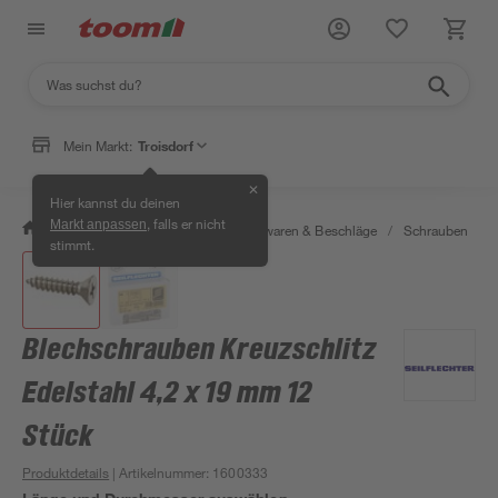
Mein Markt:
Troisdorf
✕
Hier kannst du deinen
, falls er nicht
Markt anpassen
/
Werkstatt & Maschinen
/
Eisenwaren & Beschläge
/
Schrauben
/
stimmt.
Blechschrauben Kreuzschlitz
Edelstahl 4,2 x 19 mm 12
Stück
Produktdetails
| Artikelnummer
:
1600333