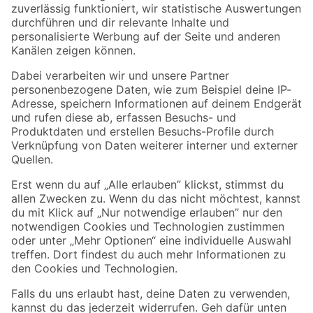
Zur Newsletter Anmeldung
Folge uns
Zahlungsarten
Versandarten
Sicher einkaufen
Jetzt die toom-App herunterladen
Alle Preisangaben in EUR inkl. gesetzl. MwSt.. Die dargestellten Angebote sind unter