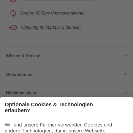
Sorglos, 90 Tage Umtauschgarantie
Abholung im Markt in 2 Stunden
Wissen & Service
Unternehmen
Nützliche Links
Bleib auf dem Laufenden mit unserem Newsletter
Der toom Newsletter: Keine Angebote und Aktionen mehr verpassen!