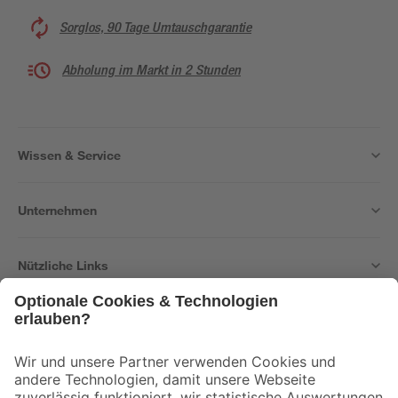
Sorglos, 90 Tage Umtauschgarantie
Abholung im Markt in 2 Stunden
Wissen & Service
Unternehmen
Nützliche Links
Bleib auf dem Laufenden mit unserem Newsletter
Der toom Newsletter: Keine Angebote und Aktionen mehr verpassen!