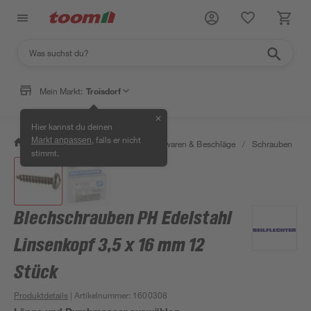
Mein Markt:
Troisdorf
✕
Hier kannst du deinen
, falls er nicht
Markt anpassen
/
Werkstatt & Maschinen
/
Eisenwaren & Beschläge
/
Schrauben
/
stimmt.
Blechschrauben PH Edelstahl
Linsenkopf 3,5 x 16 mm 12
Stück
Produktdetails
| Artikelnummer
:
1600308