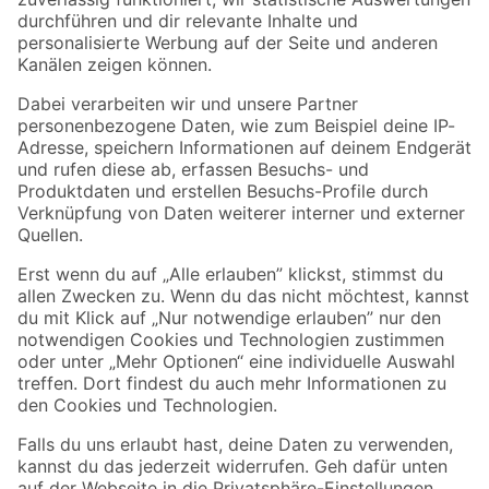
Zur Newsletter Anmeldung
Folge uns
Zahlungsarten
Versandarten
Sicher einkaufen
Jetzt die toom-App herunterladen
Alle Preisangaben in EUR inkl. gesetzl. MwSt.. Die dargestellten Angebote sind unter