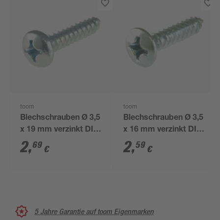
toom
toom
Blechschrauben Ø 3,5
Blechschrauben Ø 3,5
x 19 mm verzinkt DIN
x 16 mm verzinkt DIN
7981 10 Stück
7983 11 Stück
2
,
2
,
69
59
€
€
5 Jahre Garantie auf toom Eigenmarken