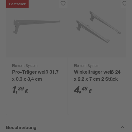
Bestseller
Element System
Element System
Pro-Träger weiß 31,7
Winkelträger weiß 24
x 0,3 x 8,4 cm
x 2,2 x 7 cm 2 Stück
1
,
4
,
39
49
€
€
Beschreibung