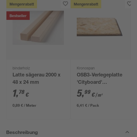
Mengenrabatt
Mengenrabatt
Bestseller
binderholz
Kronospan
Latte sägerau 2000 x
OSB3-Verlegeplatte
48 x 24 mm
'Cityboard'
ungeschliffen 1690 x
1
,
5
,
78
99
€
€
/ m²
634 x 12 mm
0,89 € / Meter
6,41 € / Pack
Beschreibung