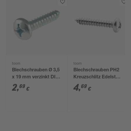
toom
toom
Blechschrauben Ø 3,5
Blechschrauben PH2
x 19 mm verzinkt DIN
Kreuzschlitz Edelstahl
7981 10 Stück
4,2 x 22 mm 8 Stück
2
,
4
,
69
69
€
€