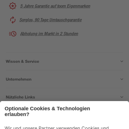
5 Jahre Garantie auf toom Eigenmarken
Sorglos, 90 Tage Umtauschgarantie
Abholung im Markt in 2 Stunden
Wissen & Service
Unternehmen
Nützliche Links
Bleib auf dem Laufenden mit unserem Newsletter
Der toom Newsletter: Keine Angebote und Aktionen mehr verpassen!