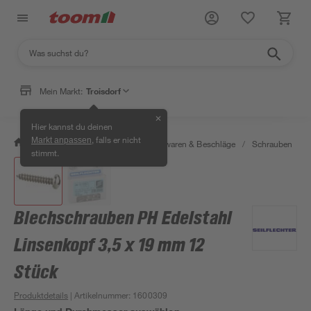
Mein Markt:
Troisdorf
✕
Hier kannst du deinen
, falls er nicht
Markt anpassen
/
Werkstatt & Maschinen
/
Eisenwaren & Beschläge
/
Schrauben
/
stimmt.
Blechschrauben PH Edelstahl
Linsenkopf 3,5 x 19 mm 12
Stück
Produktdetails
| Artikelnummer
:
1600309