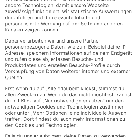
Zur Newsletter Anmeldung
Folge uns
Zahlungsarten
Versandarten
Sicher einkaufen
Jetzt die toom-App herunterladen