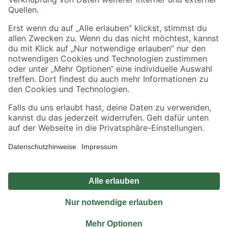
Sicher einkaufen
Jetzt die toom-App herunterladen
Alle Preisangaben in EUR inkl. gesetzl. MwSt.. Die dargestellten Angebote sind unter
Umständen nicht in allen Märkten verfügbar. Die angegebenen Verfügbarkeiten beziehen
sich auf den unter "Mein Markt" ausgewählten toom Baumarkt. Alle Angebote und
Produkte nur solange der Vorrat reicht.
*Paketversand ab 59 € versandkostenfrei, gilt nicht für Artikel mit Speditionsversand, hier
fallen zusätzliche Versandkosten an.
Datenschutz
Privatsphäre
Impressum
AGB
Nutzungsbedingungen
Widerrufsrecht
Vertrag widerrufen
Barrierefreiheit
© 2026 toom Baumarkt GmbH