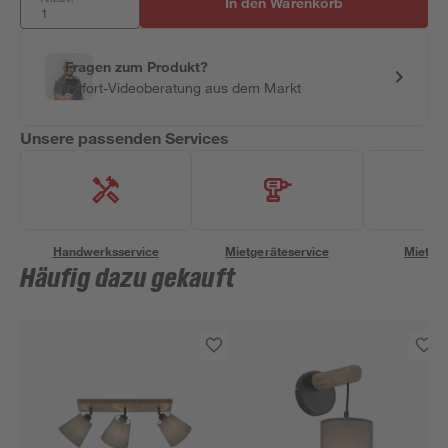
In den Warenkorb
Fragen zum Produkt?
Sofort-Videoberatung aus dem Markt
Unsere passenden Services
Handwerksservice
Mietgeräteservice
Miettra
Häufig dazu gekauft