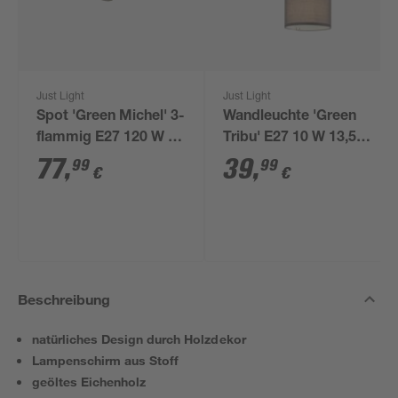
Just Light
Just Light
Spot 'Green Michel' 3-
Wandleuchte 'Green
flammig E27 120 W 77
Tribu' E27 10 W 13,5 x
x 26 x 28 cm
29,5 x 21 cm
77
,
39
,
99
99
€
€
Beschreibung
natürliches Design durch Holzdekor
Lampenschirm aus Stoff
geöltes Eichenholz