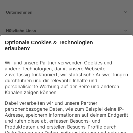
Unternehmen
Nützliche Links
Bleib auf dem Laufenden mit unserem Newsletter
Der toom Newsletter: Keine Angebote und Aktionen mehr verpassen!
Zur Newsletter Anmeldung
Folge uns
Zahlungsarten
Versandarten