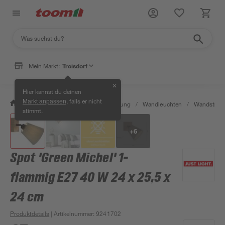
Mein Markt:
Troisdorf
✕
Hier kannst du deinen
, falls er nicht
Markt anpassen
/
Wohnen & Haushalt
/
Beleuchtung
/
Wandleuchten
/
Wandstrahl
stimmt.
+
6
Spot 'Green Michel' 1-
flammig E27 40 W 24 x 25,5 x
24 cm
Produktdetails
| Artikelnummer
:
9241702