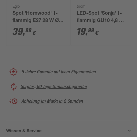
Eglo
toom
Spot 'Hornwood' 1-
LED-Spot 'Sonja' 1-
flammig E27 28 W Ø
flammig GU10 4,8 W
17 cm
350 lm warmweiß 12
39
,
19
,
99
99
€
€
x 12,1 cm
5 Jahre Garantie auf toom Eigenmarken
Sorglos, 90 Tage Umtauschgarantie
Abholung im Markt in 2 Stunden
Wissen & Service