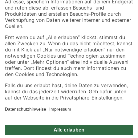
Zahlungsarten
Versandarten
Sicher einkaufen
Jetzt die toom-App herunterladen
Alle Preisangaben in EUR inkl. gesetzl. MwSt.. Die dargestellten Angebote sind unter
Umständen nicht in allen Märkten verfügbar. Die angegebenen Verfügbarkeiten beziehen
sich auf den unter "Mein Markt" ausgewählten toom Baumarkt. Alle Angebote und
Produkte nur solange der Vorrat reicht.
*Paketversand ab 59 € versandkostenfrei, gilt nicht für Artikel mit Speditionsversand, hier
fallen zusätzliche Versandkosten an.
Datenschutz
Privatsphäre
Impressum
AGB
Nutzungsbedingungen
Widerrufsrecht
Vertrag widerrufen