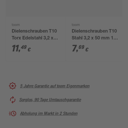
toom
toom
Dielenschrauben T10
Dielenschrauben T10
Torx Edelstahl 3,2 x
Stahl 3,2 x 50 mm 100
50 mm 100 Stück
Stück
11
,
7
,
49
69
€
€
5 Jahre Garantie auf toom Eigenmarken
Sorglos, 90 Tage Umtauschgarantie
Abholung im Markt in 2 Stunden