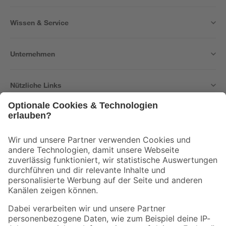
Wissen & Service
Unternehmen
Nützliche Links
Bleib auf dem Laufenden mit unserem Newsletter
Der toom Newsletter: Keine Angebote und Aktionen mehr verpassen!
Zur Newsletter Anmeldung
Folge uns