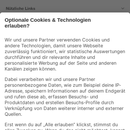
Nützliche Links
Bleib auf dem Laufenden mit unserem Newsletter
Der toom Newsletter: Keine Angebote und Aktionen mehr verpassen!
Zur Newsletter Anmeldung
Folge uns
Zahlungsarten
Versandarten
Sicher einkaufen