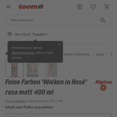
Mein Markt:
Troisdorf
✕
Hier kannst du deinen
, falls er nicht
Markt anpassen
/
Bauen & Renovieren
/
Farben, Lacke & Holzschutz
/
Lacke
/
Sprü
stimmt.
Feine Farben 'Wolken in Rosé'
rosa matt 400 ml
Produktdetails
| Artikelnummer
:
8201189
Inhalt und Farbe auswählen