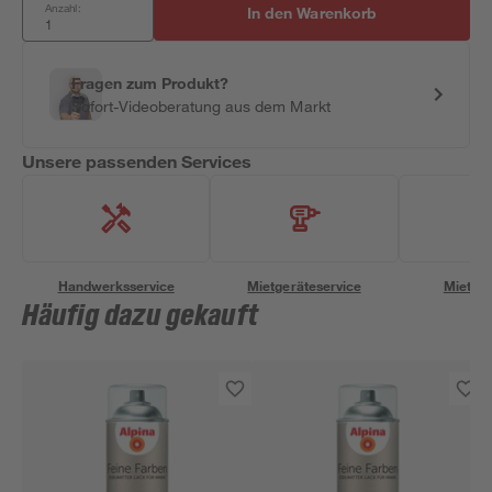
Anzahl:
In den Warenkorb
Fragen zum Produkt?
Sofort-Videoberatung aus dem Markt
Unsere passenden Services
Handwerksservice
Mietgeräteservice
Miettra
Häufig dazu gekauft