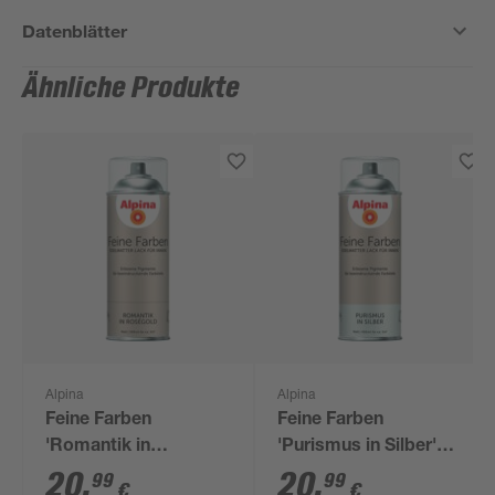
Datenblätter
Ähnliche Produkte
Alpina
Alpina
Feine Farben
Feine Farben
'Romantik in
'Purismus in Silber'
Roségold' roségold
silber matt 400 ml
20
,
20
,
99
99
€
€