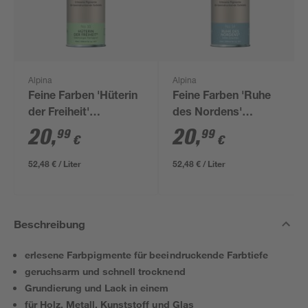
Alpina
Alpina
Feine Farben 'Hüterin
Feine Farben 'Ruhe
der Freiheit'
des Nordens'
patinagrün matt 400
graublau matt 400 ml
20
,
20
,
99
99
€
€
ml
52,48 € / Liter
52,48 € / Liter
Beschreibung
erlesene Farbpigmente für beeindruckende Farbtiefe
geruchsarm und schnell trocknend
Grundierung und Lack in einem
für Holz, Metall, Kunststoff und Glas