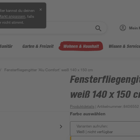
✕
ier kannst du deinen
, falls
Markt anpassen
r nicht stimmt.
Mein 
Sanitär
Garten & Freizeit
Wohnen & Haushalt
Wissen & Servic
/
Fensterfliegengitter 'Alu Comfort' weiß 140 x 150 cm
Fensterfliegengi
weiß 140 x 150 
Produktdetails
| Artikelnummer
:
8406552
Farbe auswählen
Varianten aufrufen:
Weiß
|
nicht verfügbar