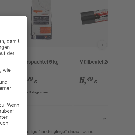
toom
Innenspachtel 5 kg
Müllbeutel 240 l
13
,
6
,
79
49
€
€
2,76 € / Kilogramm
 warten unzählige "Eindringlinge" darauf, deine