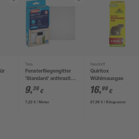
Tesa
Neudorff
für
Fensterfliegengitter
Quiritox
'Standard' anthrazit
Wühlmausgas
ß 5,6 m
110 x 130 cm
9
,
16
,
39
99
€
€
7,22 € / Meter
67,96 € / Kilogramm