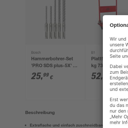
Bosch
B1
Hammerbohrer-Set
Plattformwagen 
'PRO SDS plus-5X' Ø
kg 73 x 47 cm
5-10 mm 5-teilig
25
,
52
,
99
99
€
€
Beschreibung
Extraflache und einfach zuschneidbare Aluminiump