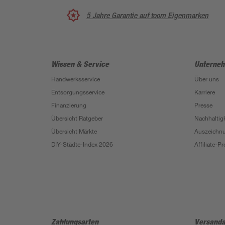
5 Jahre Garantie auf toom Eigenmarken
Wissen & Service
Unterne
Handwerksservice
Über uns
Entsorgungsservice
Karriere
Finanzierung
Presse
Übersicht Ratgeber
Nachhaltigk
Übersicht Märkte
Auszeichn
DIY-Städte-Index 2026
Affiliate-
Zahlungsarten
Versanda