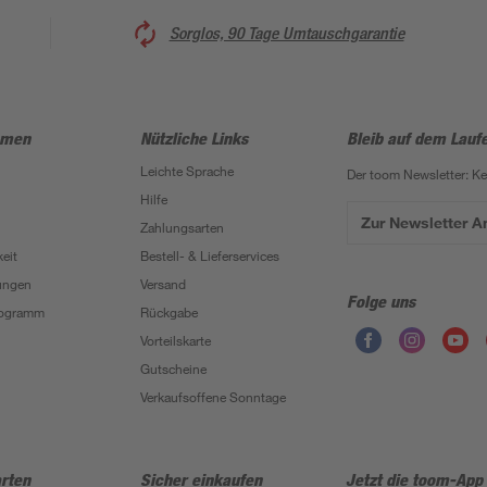
Sorglos, 90 Tage Umtauschgarantie
hmen
Nützliche Links
Bleib auf dem Lauf
Leichte Sprache
Der toom Newsletter: K
Hilfe
Zur Newsletter 
Zahlungsarten
eit
Bestell- & Lieferservices
ungen
Versand
Folge uns
Programm
Rückgabe
Vorteilskarte
Gutscheine
Verkaufsoffene Sonntage
rten
Sicher einkaufen
Jetzt die toom-App