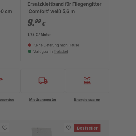
Ersatzklettband für Fliegengitter
150 cm
'Comfort' weiß 5,6 m
9
,
99
€
1,78 € / Meter
Keine Lieferung nach Hause
Troisdorf
Verfügbar in
eservice
Miettransporter
Energie sparen
Bestseller