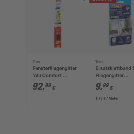
Tesa
Tesa
Fensterfliegengitter
Ersatzklettband 
'Alu Comfort'
Fliegengitter
anthrazit 140 x 150
'Comfort' wei
92
,
9
,
99
99
€
€
cm
1,78 € / Meter