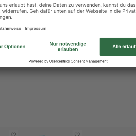
Wohnung zu entern. Ob Fliegen, 
y-Fit Eckverbindern
tesa Insect Stop Fliegengitter 'A
optimierte Luftdurchlässigkeit
stabile Fliegengitter sorgt dauerha
kinderleicht anbringen. Zur Monta
extra flachen Aluminiumprofile au
den patentierten Easy Fit-Eckve
und das Fiberglasgewebe mittels 
Fliegergitterrahmen an den Blend
Gewebes hast du eine verbesserte 
Aluminiumrahmen ist in verschiede