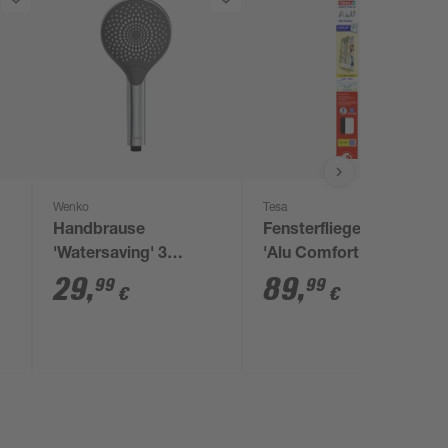
Wenko
Tesa
Handbrause
Fensterfliegengitter
'Watersaving' 3
'Alu Comfort' weiß
Strahlarten verchromt
120 x 150 cm
29
,
89
,
99
99
€
€
Ø 12 cm