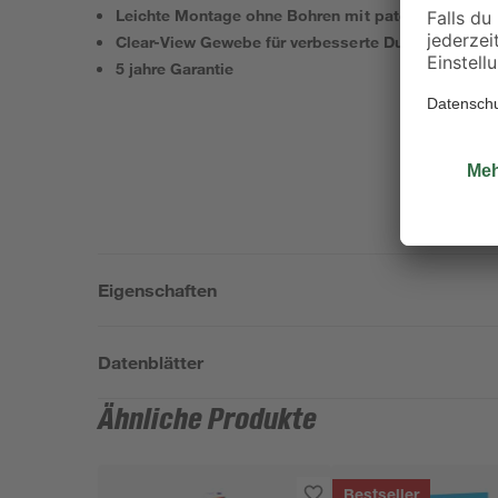
Leichte Montage ohne Bohren mit patentierten Eas
Clear-View Gewebe für verbesserte Durchsicht und 
5 jahre Garantie
Eigenschaften
Datenblätter
Ähnliche Produkte
Bestseller