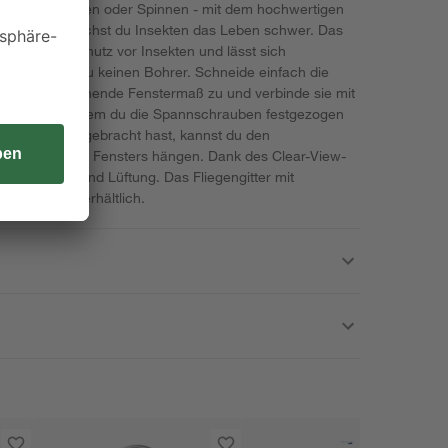
Mücken, Wespen oder Spinnen - mit dem hochwertigen
LU Comfort' machst du Insekten das Leben schwer. Das
ft für einen Schutz vor Insekten und lässt sich
ge benötigst du keinen Bohrer. Schneide einfach die
f das entsprechende Fenstermaß zu und verbinde sie mit
rbindern. Nachdem du die Spannschrauben festgezogen
Kederband angebracht hast, kannst du den
rahmen deines Fensters hängen. Dank des Clear-View-
Durchsicht und Lüftung. Das Fliegengitter mit
nen Größen erhältlich.