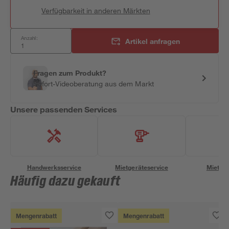
Verfügbarkeit in anderen Märkten
Anzahl:
Artikel anfragen
Fragen zum Produkt?
Sofort-Videoberatung aus dem Markt
Unsere passenden Services
Handwerksservice
Mietgeräteservice
Miettra
Häufig dazu gekauft
Mengenrabatt
Mengenrabatt