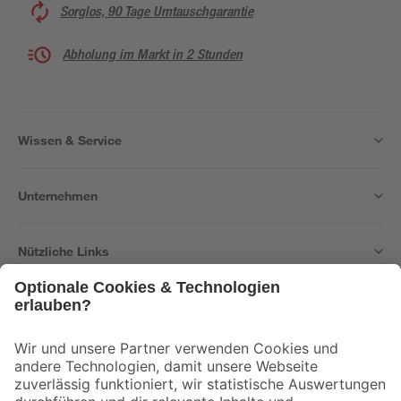
Sorglos, 90 Tage Umtauschgarantie
Abholung im Markt in 2 Stunden
Wissen & Service
Unternehmen
Nützliche Links
Bleib auf dem Laufenden mit unserem Newsletter
Der toom Newsletter: Keine Angebote und Aktionen mehr verpassen!
Zur Newsletter Anmeldung