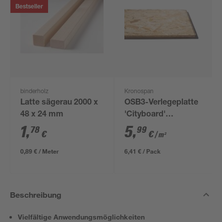
Bestseller
binderholz
Kronospan
Latte sägerau 2000 x
OSB3-Verlegeplatte
48 x 24 mm
'Cityboard'
ungeschliffen 1690 x
1
,
5
,
78
99
€
€
/ m²
634 x 12 mm
0,89 € / Meter
6,41 € / Pack
Beschreibung
Vielfältige Anwendungsmöglichkeiten