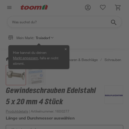
Mein Markt:
Troisdorf
✕
Hier kannst du deinen
, falls er nicht
Markt anpassen
/
Werkstatt & Maschinen
/
Eisenwaren & Beschläge
/
Schrauben
/
stimmt.
Gewindeschrauben Edelstahl
5 x 20 mm 4 Stück
Produktdetails
| Artikelnummer
:
1600277
Länge und Durchmesser auswählen