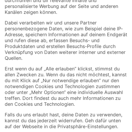
Folge uns
Zahlungsarten
Versandarten
Sicher einkaufen
Jetzt die toom-App herunterladen
Alle Preisangaben in EUR inkl. gesetzl. MwSt.. Die dargestellten Angebote sind unter
Umständen nicht in allen Märkten verfügbar. Die angegebenen Verfügbarkeiten beziehen
sich auf den unter "Mein Markt" ausgewählten toom Baumarkt. Alle Angebote und