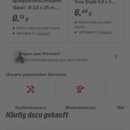
Spanplattenschrauben
Torx Stahl 4,0 x 50
'Basic' Ø 3,5 x 25 mm
mm 50 Stück
6
,
49
€
PZ
0
,
13
€
Keine Lieferung nach
Hause
Keine Lieferung nach Hause
Troisdorf
Verfügbar in
Troisdorf
Verfügbar in
Fragen zum Produkt?
Sofort-Videoberatung aus dem Markt
Unsere passenden Services
Handwerksservice
Mietgeräteservice
Miettra
Häufig dazu gekauft