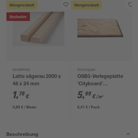
Mengenrabatt
Mengenrabatt
Bestseller
binderholz
Kronospan
Latte sägerau 2000 x
OSB3-Verlegeplatte
48 x 24 mm
'Cityboard'
ungeschliffen 1690 x
1
,
5
,
78
99
€
€
/ m²
634 x 12 mm
0,89 € / Meter
6,41 € / Pack
Beschreibung