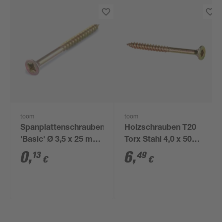
toom
toom
Spanplattenschrauben
Holzschrauben T20
'Basic' Ø 3,5 x 25 mm
Torx Stahl 4,0 x 50
PZ
mm 50 Stück
0
,
6
,
13
49
€
€