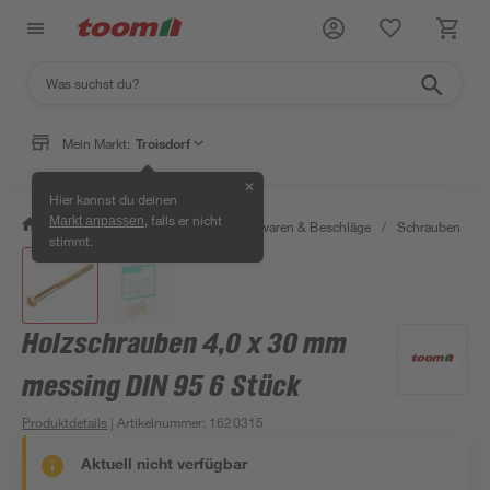
Mein Markt:
Troisdorf
✕
Hier kannst du deinen
, falls er nicht
Markt anpassen
/
Werkstatt & Maschinen
/
Eisenwaren & Beschläge
/
Schrauben
/
stimmt.
Holzschrauben 4,0 x 30 mm
messing DIN 95 6 Stück
Produktdetails
| Artikelnummer
:
1620315
Aktuell nicht verfügbar