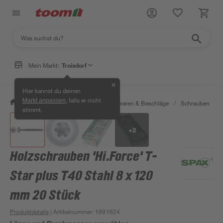
Mein Markt:
Troisdorf
✕
Hier kannst du deinen
, falls er nicht
Markt anpassen
/
Werkstatt & Maschinen
/
Eisenwaren & Beschläge
/
Schrauben
/
stimmt.
+
2
Holzschrauben 'Hi.Force' T-
Star plus T40 Stahl 8 x 120
mm 20 Stück
Produktdetails
| Artikelnummer
:
1691624