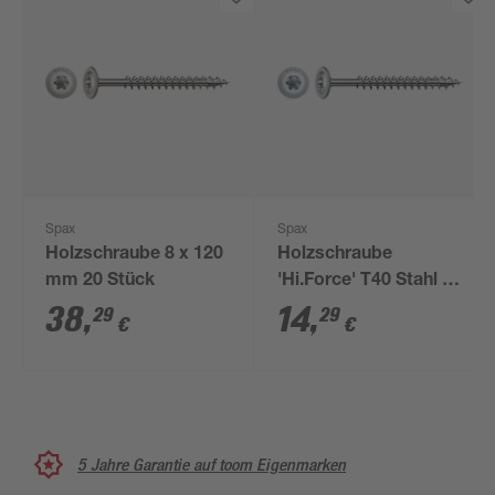
Spax
Spax
Holzschraube 8 x 120
Holzschraube
mm 20 Stück
'Hi.Force' T40 Stahl 8
x 80 mm 20 Stück
38
,
14
,
29
29
€
€
5 Jahre Garantie auf toom Eigenmarken