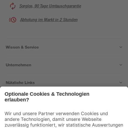
Sorglos, 90 Tage Umtauschgarantie
Abholung im Markt in 2 Stunden
Wissen & Service
Unternehmen
Nützliche Links
Bleib auf dem Laufenden mit unserem Newsletter
Der toom Newsletter: Keine Angebote und Aktionen mehr verpassen!
Zur Newsletter Anmeldung