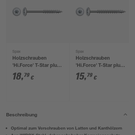
Spax
Spax
Holzschrauben
Holzschrauben
'Hi.Force' T-Star plus
'Hi.Force' T-Star plus
T40 Stahl 8 x 140 mm
T40 Stahl 8 x 100 mm
18
,
15
,
79
79
€
€
16 Stück
20 Stück
Beschreibung
Optimal zum Verschrauben von Latten und Kanthölzern