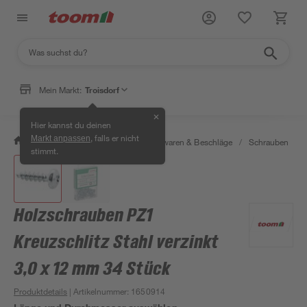
Mein Markt:
Troisdorf
✕
Hier kannst du deinen
, falls er nicht
Markt anpassen
/
Werkstatt & Maschinen
/
Eisenwaren & Beschläge
/
Schrauben
/
stimmt.
Holzschrauben PZ1
Kreuzschlitz Stahl verzinkt
3,0 x 12 mm 34 Stück
Produktdetails
| Artikelnummer
:
1650914