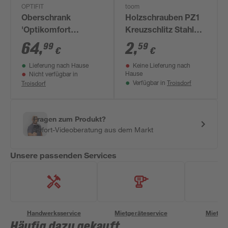
OPTIFIT
toom
Oberschrank
Holzschrauben PZ1
'Optikomfort
Kreuzschlitz Stahl
Bengt932' weiß 45 x
verzinkt 3 x 12 mm
64
,
2
,
99
59
€
€
70,4 x 34,9 cm
34 Stück
Lieferung nach Hause
Keine Lieferung nach
Hause
Nicht verfügbar in
Troisdorf
Troisdorf
Verfügbar in
Fragen zum Produkt?
Sofort-Videoberatung aus dem Markt
Unsere passenden Services
Handwerksservice
Mietgeräteservice
Miettra
Häufig dazu gekauft