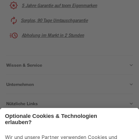
5 Jahre Garantie auf toom Eigenmarken
Sorglos, 90 Tage Umtauschgarantie
Abholung im Markt in 2 Stunden
Wissen & Service
Unternehmen
Nützliche Links
Bleib auf dem Laufenden mit unserem Newsletter
Der toom Newsletter: Keine Angebote und Aktionen mehr verpassen!