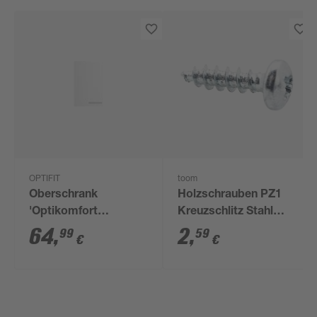
OPTIFIT
toom
Oberschrank
Holzschrauben PZ1
'Optikomfort
Kreuzschlitz Stahl
Bengt932' weiß 45 x
verzinkt 3 x 12 mm 34
64
,
2
,
99
59
€
€
70,4 x 34,9 cm
Stück