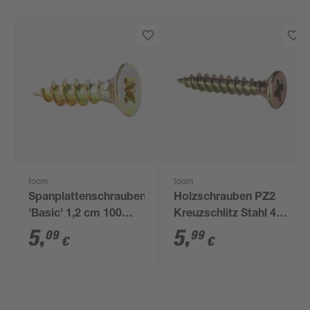
toom
toom
Spanplattenschrauben
Holzschrauben PZ2
'Basic' 1,2 cm 100
Kreuzschlitz Stahl 4,0
Stück
x 25 mm 100 Stück
5
,
5
,
09
99
€
€