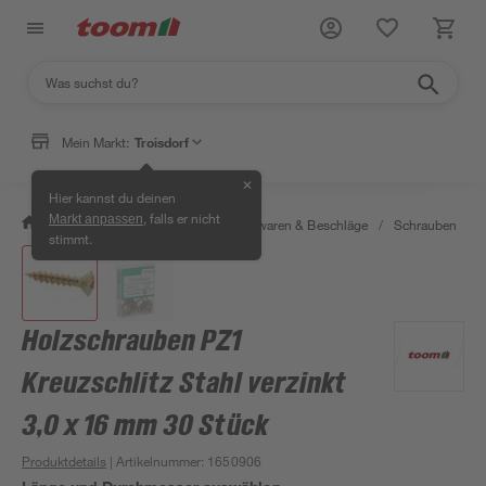
Mein Markt:
Troisdorf
✕
Hier kannst du deinen
, falls er nicht
Markt anpassen
/
Werkstatt & Maschinen
/
Eisenwaren & Beschläge
/
Schrauben
/
stimmt.
Holzschrauben PZ1
Kreuzschlitz Stahl verzinkt
3,0 x 16 mm 30 Stück
Produktdetails
| Artikelnummer
:
1650906