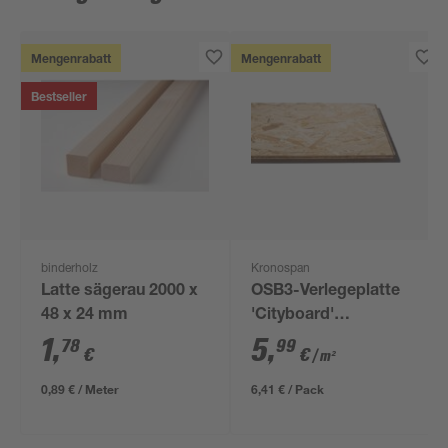
Mengenrabatt
Mengenrabatt
Bestseller
binderholz
Kronospan
Latte sägerau 2000 x
OSB3-Verlegeplatte
48 x 24 mm
'Cityboard'
ungeschliffen 1690 x
1
,
5
,
78
99
€
€
/ m²
634 x 12 mm
0,89 € / Meter
6,41 € / Pack