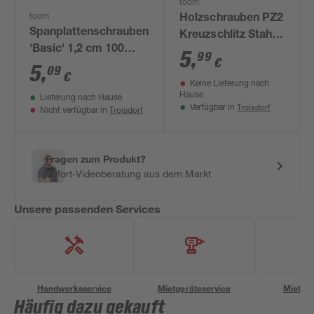
toom
toom
Holzschrauben PZ2
Spanplattenschrauben
Kreuzschlitz Stahl
'Basic' 1,2 cm 100
4,0 x 25 mm 100
5
,
99
€
Stück
5
,
Stück
09
€
Keine Lieferung nach
Hause
Lieferung nach Hause
Troisdorf
Verfügbar in
Troisdorf
Nicht verfügbar in
Fragen zum Produkt?
Sofort-Videoberatung aus dem Markt
Unsere passenden Services
Handwerksservice
Mietgeräteservice
Miettra
Häufig dazu gekauft