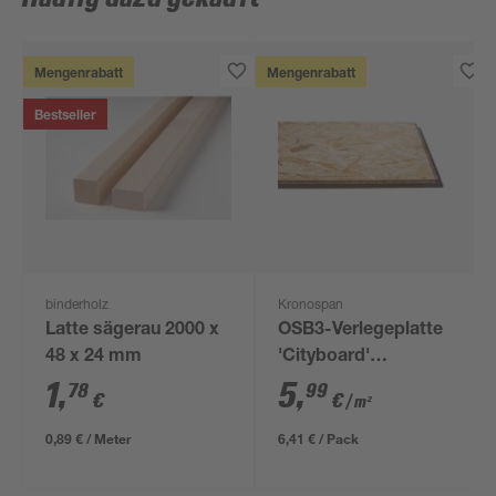
Mengenrabatt
Mengenrabatt
Bestseller
binderholz
Kronospan
Latte sägerau 2000 x
OSB3-Verlegeplatte
48 x 24 mm
'Cityboard'
ungeschliffen 1690 x
1
,
5
,
78
99
€
€
/ m²
634 x 12 mm
0,89 € / Meter
6,41 € / Pack