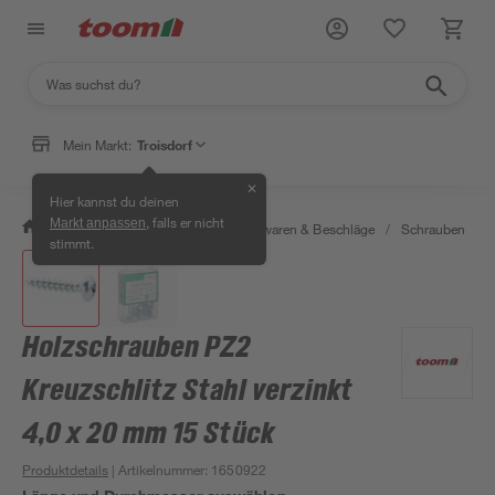
Mein Markt:
Troisdorf
✕
Hier kannst du deinen
, falls er nicht
Markt anpassen
/
Werkstatt & Maschinen
/
Eisenwaren & Beschläge
/
Schrauben
/
stimmt.
Holzschrauben PZ2
Kreuzschlitz Stahl verzinkt
4,0 x 20 mm 15 Stück
Produktdetails
| Artikelnummer
:
1650922