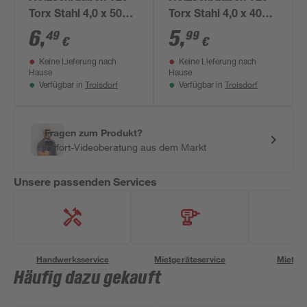
Torx Stahl 4,0 x 50
Torx Stahl 4,0 x 40
mm 50 Stück
mm 50 Stück
6
,
5
,
49
99
€
€
Keine Lieferung nach
Keine Lieferung nach
Hause
Hause
Troisdorf
Troisdorf
Verfügbar in
Verfügbar in
Fragen zum Produkt?
Sofort-Videoberatung aus dem Markt
Unsere passenden Services
Handwerksservice
Mietgeräteservice
Miettra
Häufig dazu gekauft