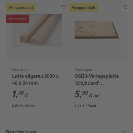
Mengenrabatt
Mengenrabatt
Bestseller
binderholz
Kronospan
Latte sägerau 2000 x
OSB3-Verlegeplatte
48 x 24 mm
'Cityboard'
ungeschliffen 1690 x
1
,
5
,
78
99
€
€
/ m²
634 x 12 mm
0,89 € / Meter
6,41 € / Pack
Beschreibung