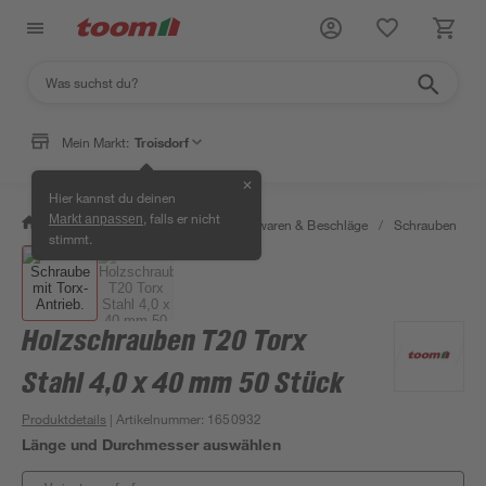
Mein Markt:
Troisdorf
✕
Hier kannst du deinen
, falls er nicht
Markt anpassen
/
Werkstatt & Maschinen
/
Eisenwaren & Beschläge
/
Schrauben
/
stimmt.
Holzschrauben T20 Torx
Stahl 4,0 x 40 mm 50 Stück
Produktdetails
| Artikelnummer
:
1650932
Länge und Durchmesser auswählen