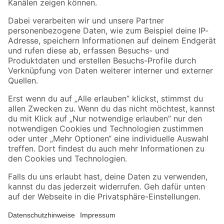
Folge uns
Zahlungsarten
Versandarten
Sicher einkaufen
Jetzt die toom-App herunterladen
Alle Preisangaben in EUR inkl. gesetzl. MwSt.. Die dargestellten Angebote sind unter
Umständen nicht in allen Märkten verfügbar. Die angegebenen Verfügbarkeiten beziehen
sich auf den unter "Mein Markt" ausgewählten toom Baumarkt. Alle Angebote und
Produkte nur solange der Vorrat reicht.
*Paketversand ab 59 € versandkostenfrei, gilt nicht für Artikel mit Speditionsversand, hier