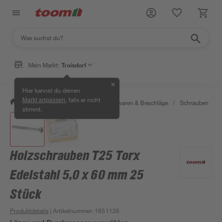
Mein Markt:
Troisdorf
✕
Hier kannst du deinen
, falls er nicht
Markt anpassen
/
Werkstatt & Maschinen
/
Eisenwaren & Beschläge
/
Schrauben
/
stimmt.
Holzschrauben T25 Torx
Edelstahl 5,0 x 60 mm 25
Stück
Produktdetails
| Artikelnummer
:
1651126