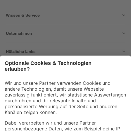
Wissen & Service
Unternehmen
Nützliche Links
Bleib auf dem Laufenden mit unserem Newsletter
Der toom Newsletter: Keine Angebote und Aktionen mehr verpassen!
Zur Newsletter Anmeldung
Folge uns