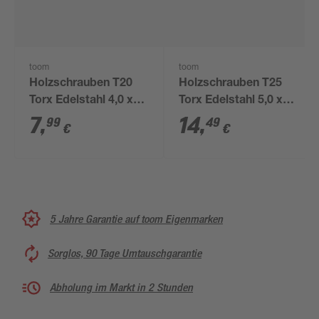
toom
toom
Holzschrauben T20
Holzschrauben T25
Torx Edelstahl 4,0 x
Torx Edelstahl 5,0 x
40 mm 50 Stück
80 mm 25 Stück
7
,
14
,
99
49
€
€
5 Jahre Garantie auf toom Eigenmarken
Sorglos, 90 Tage Umtauschgarantie
Abholung im Markt in 2 Stunden