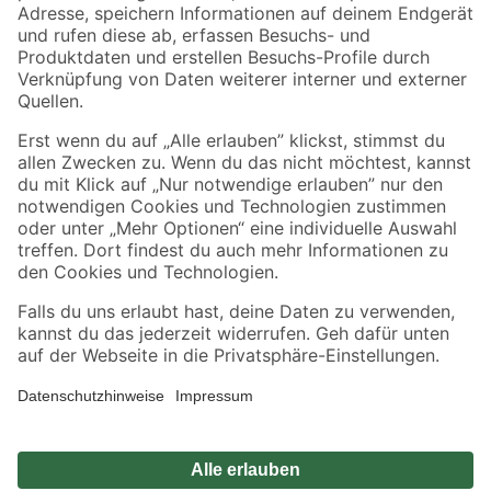
Zahlungsarten
Versandarten
Sicher einkaufen
Jetzt die toom-App herunterladen
Alle Preisangaben in EUR inkl. gesetzl. MwSt.. Die dargestellten Angebote sind unter
Umständen nicht in allen Märkten verfügbar. Die angegebenen Verfügbarkeiten beziehen
sich auf den unter "Mein Markt" ausgewählten toom Baumarkt. Alle Angebote und
Produkte nur solange der Vorrat reicht.
*Paketversand ab 59 € versandkostenfrei, gilt nicht für Artikel mit Speditionsversand, hier
fallen zusätzliche Versandkosten an.
Datenschutz
Privatsphäre
Impressum
AGB