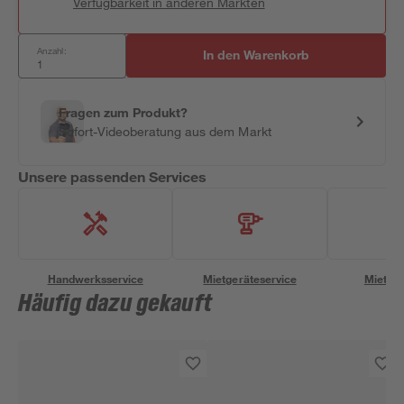
Verfügbarkeit in anderen Märkten
Anzahl:
In den Warenkorb
Fragen zum Produkt?
Sofort-Videoberatung aus dem Markt
Unsere passenden Services
Handwerksservice
Mietgeräteservice
Miettra
Häufig dazu gekauft