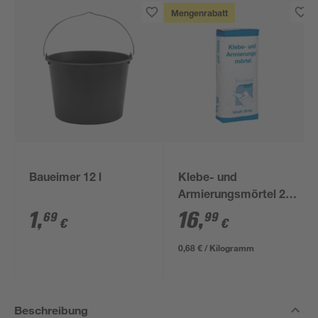
Mengenrabatt
Baueimer 12 l
Klebe- und
Armierungsmörtel 25
kg
1
,
16
,
69
99
€
€
0,68 € / Kilogramm
Beschreibung