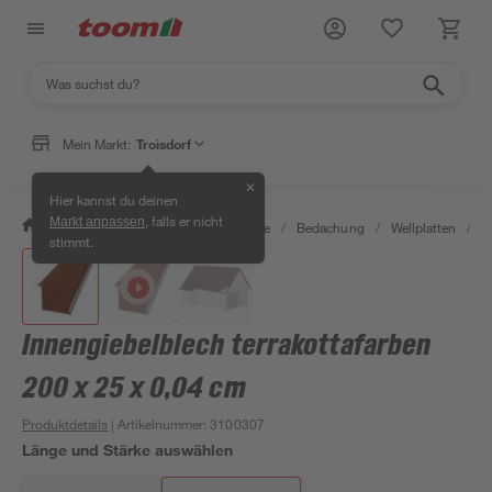
Mein Markt:
Troisdorf
✕
Hier kannst du deinen
, falls er nicht
Markt anpassen
/
Bauen & Renovieren
/
Baustoffe
/
Bedachung
/
Wellplatten
/
I
stimmt.
Innengiebelblech terrakottafarben
200 x 25 x 0,04 cm
Produktdetails
| Artikelnummer
:
3100307
Länge und Stärke auswählen