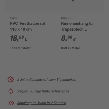
Gutta
BRAVO
PVC-Firsthaube rot
Rinneneinhang für
110 x 18 cm
Trapezblech
terrakottafarben 100
16
,
8
,
99
99
€
€
cm
15,45 € / Meter
8,99 € / Meter
5 Jahre Garantie auf toom Eigenmarken
Sorglos, 90 Tage Umtauschgarantie
Abholung im Markt in 2 Stunden