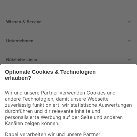
Wissen & Service
Unternehmen
Nützliche Links
Bleib auf dem Laufenden mit unserem Newsletter
Der toom Newsletter: Keine Angebote und Aktionen mehr verpassen!
Zur Newsletter Anmeldung
Folge uns