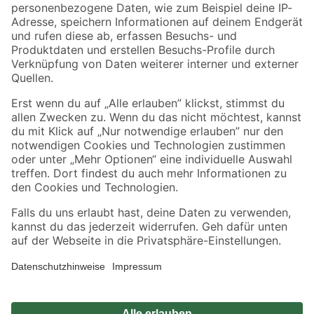
Zahlungsarten
Versandarten
Sicher einkaufen
Jetzt die toom-App herunterladen
Alle Preisangaben in EUR inkl. gesetzl. MwSt.. Die dargestellten Angebote sind unter
Umständen nicht in allen Märkten verfügbar. Die angegebenen Verfügbarkeiten beziehen
sich auf den unter "Mein Markt" ausgewählten toom Baumarkt. Alle Angebote und
Produkte nur solange der Vorrat reicht.
*Paketversand ab 59 € versandkostenfrei, gilt nicht für Artikel mit Speditionsversand, hier
fallen zusätzliche Versandkosten an.
Datenschutz
Privatsphäre
Impressum
AGB