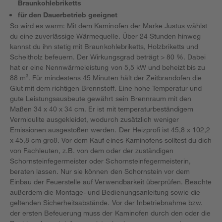
Braunkohlebriketts
für den Dauerbetrieb geeignet
So wird es warm: Mit dem Kaminofen der Marke Justus wählst
du eine zuverlässige Wärmequelle. Über 24 Stunden hinweg
kannst du ihn stetig mit Braunkohlebriketts, Holzbriketts und
Scheitholz befeuern. Der Wirkungsgrad beträgt > 80 %. Dabei
hat er eine Nennwärmeleistung von 5,5 kW und beheizt bis zu
88 m³. Für mindestens 45 Minuten hält der Zeitbrandofen die
Glut mit dem richtigen Brennstoff. Eine hohe Temperatur und
gute Leistungsausbeute gewährt sein Brennraum mit den
Maßen 34 x 40 x 34 cm. Er ist mit temperaturbeständigem
Vermiculite ausgekleidet, wodurch zusätzlich weniger
Emissionen ausgestoßen werden. Der Heizprofi ist 45,8 x 102,2
x 45,8 cm groß. Vor dem Kauf eines Kaminofens solltest du dich
von Fachleuten, z.B. von dem oder der zuständigen
Schornsteinfegermeister oder Schornsteinfegermeisterin,
beraten lassen. Nur sie können den Schornstein vor dem
Einbau der Feuerstelle auf Verwendbarkeit überprüfen. Beachte
außerdem die Montage- und Bedienungsanleitung sowie die
geltenden Sicherheitsabstände. Vor der Inbetriebnahme bzw.
der ersten Befeuerung muss der Kaminofen durch den oder die