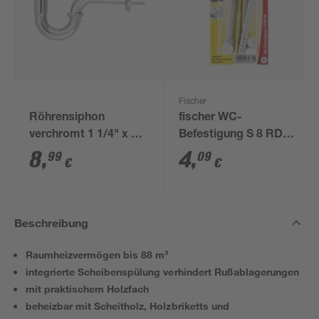
Fischer
Röhrensiphon
fischer WC-
verchromt 1 1/4" x 32
Befestigung S 8 RD
mm
80 2 Stück
8
,
4
,
99
09
€
€
Beschreibung
Raumheizvermögen bis 88 m³
integrierte Scheibenspülung verhindert Rußablagerungen
mit praktischem Holzfach
beheizbar mit Scheitholz, Holzbriketts und