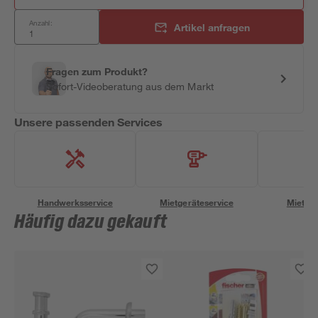
Anzahl:
Artikel anfragen
Fragen zum Produkt?
Sofort-Videoberatung aus dem Markt
Unsere passenden Services
Handwerksservice
Mietgeräteservice
Miettra
Häufig dazu gekauft