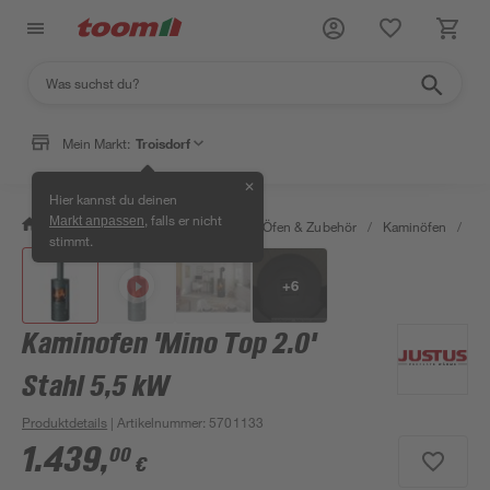
Mein Markt:
Troisdorf
✕
Hier kannst du deinen
, falls er nicht
Markt anpassen
/
Bauen & Renovieren
/
Kamine, Öfen & Zubehör
/
Kaminöfen
/
Ka
stimmt.
+
6
Kaminofen 'Mino Top 2.0'
Stahl 5,5 kW
Produktdetails
| Artikelnummer
:
5701133
1.439
,
00
€