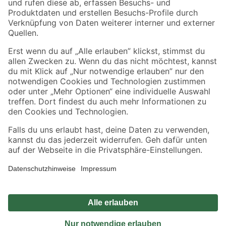
Sicher einkaufen
Jetzt die toom-App herunterladen
Alle Preisangaben in EUR inkl. gesetzl. MwSt.. Die dargestellten Angebote sind unter
Umständen nicht in allen Märkten verfügbar. Die angegebenen Verfügbarkeiten beziehen
sich auf den unter "Mein Markt" ausgewählten toom Baumarkt. Alle Angebote und
Produkte nur solange der Vorrat reicht.
*Paketversand ab 59 € versandkostenfrei, gilt nicht für Artikel mit Speditionsversand, hier
fallen zusätzliche Versandkosten an.
Datenschutz
Privatsphäre
Impressum
AGB
Nutzungsbedingungen
Widerrufsrecht
Vertrag widerrufen
Barrierefreiheit