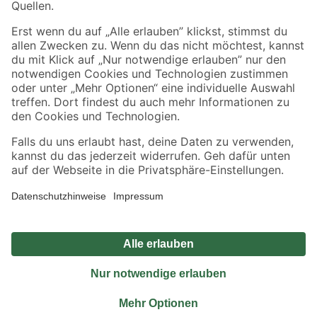
Sicher einkaufen
Jetzt die toom-App herunterladen
Alle Preisangaben in EUR inkl. gesetzl. MwSt.. Die dargestellten Angebote sind unter
Umständen nicht in allen Märkten verfügbar. Die angegebenen Verfügbarkeiten beziehen
sich auf den unter "Mein Markt" ausgewählten toom Baumarkt. Alle Angebote und
Produkte nur solange der Vorrat reicht.
*Paketversand ab 59 € versandkostenfrei, gilt nicht für Artikel mit Speditionsversand, hier
fallen zusätzliche Versandkosten an.
Datenschutz
Privatsphäre
Impressum
AGB
Nutzungsbedingungen
Widerrufsrecht
Vertrag widerrufen
Barrierefreiheit
© 2026 toom Baumarkt GmbH