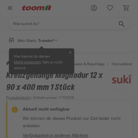
Mein Markt:
Troisdorf
✕
Hier kannst du deinen
, falls er nicht
Markt anpassen
/
Werkstatt & Maschinen
/
Eisenwaren & Beschläge
/
Holzverbinder 
stimmt.
Kreuzgehänge Magnodur 12 x
90 x 400 mm 1 Stück
Produktdetails
| Artikelnummer
:
1700028
Aktuell nicht verfügbar
Wir können dir dieses Produkt zur Zeit leider nicht
anbieten.
Verfügbarkeit in anderen Märkten