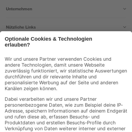
Unternehmen
Nützliche Links
Bleib auf dem Laufenden mit unserem Newsletter
Der toom Newsletter: Keine Angebote und Aktionen mehr verpassen!
Zur Newsletter Anmeldung
Folge uns
Zahlungsarten
Versandarten