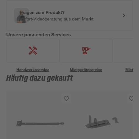
Fragen zum Produkt?
Sofort-Videoberatung aus dem Markt
Unsere passenden Services
Handwerksservice
Mietgeräteservice
Miettra
Häufig dazu gekauft