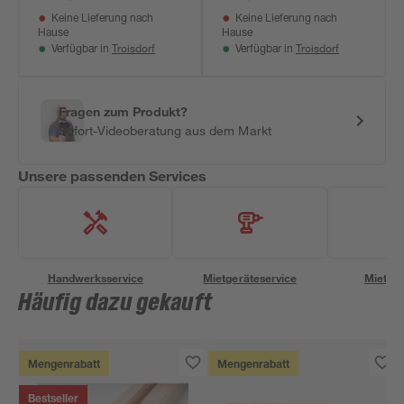
Keine Lieferung nach
Keine Lieferung nach
Hause
Hause
Troisdorf
Troisdorf
Verfügbar in
Verfügbar in
Fragen zum Produkt?
Sofort-Videoberatung aus dem Markt
Unsere passenden Services
Handwerksservice
Mietgeräteservice
Miettra
Häufig dazu gekauft
Mengenrabatt
Mengenrabatt
Bestseller