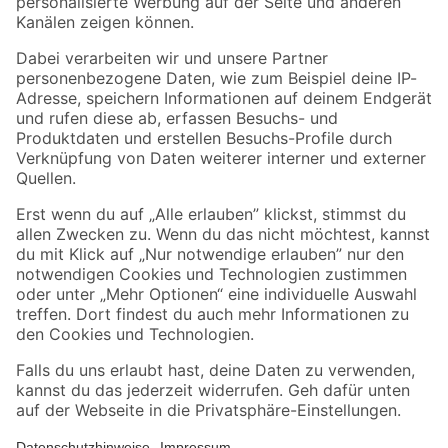
Folge uns
Zahlungsarten
Versandarten
Sicher einkaufen
Jetzt die toom-App herunterladen
Alle Preisangaben in EUR inkl. gesetzl. MwSt.. Die dargestellten Angebote sind unter
Umständen nicht in allen Märkten verfügbar. Die angegebenen Verfügbarkeiten beziehen
sich auf den unter "Mein Markt" ausgewählten toom Baumarkt. Alle Angebote und
Produkte nur solange der Vorrat reicht.