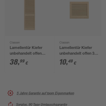
Classen
Classen
Lamellentür Kiefer
Lamellentür Kiefer
unbehandelt offen
unbehandelt offen 395
2013 x 594 mm
x 394 mm
38
,
10
,
99
49
€
€
5 Jahre Garantie auf toom Eigenmarken
Sorglos, 90 Tage Umtauschgarantie