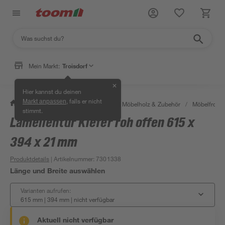
Mein Markt:
Troisdorf
✕
Hier kannst du deinen
, falls er nicht
Markt anpassen
/
Bauen & Renovieren
/
Holz
/
Möbelholz & Zubehör
/
Möbelfront
stimmt.
Lamellentür Kiefer roh offen 615 x
394 x 21 mm
Produktdetails
| Artikelnummer
:
7301338
Länge und Breite auswählen
Varianten aufrufen:
615 mm | 394 mm
|
nicht verfügbar
Aktuell nicht verfügbar