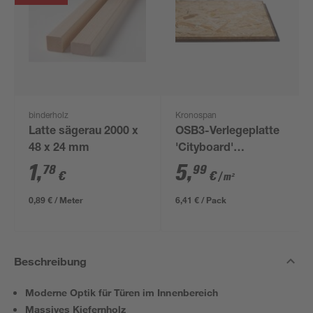
binderholz
Kronospan
Latte sägerau 2000 x
OSB3-Verlegeplatte
48 x 24 mm
'Cityboard'
ungeschliffen 1690 x
1
,
5
,
78
99
€
€
/ m²
634 x 12 mm
0,89 € / Meter
6,41 € / Pack
Beschreibung
Moderne Optik für Türen im Innenbereich
Massives Kiefernholz