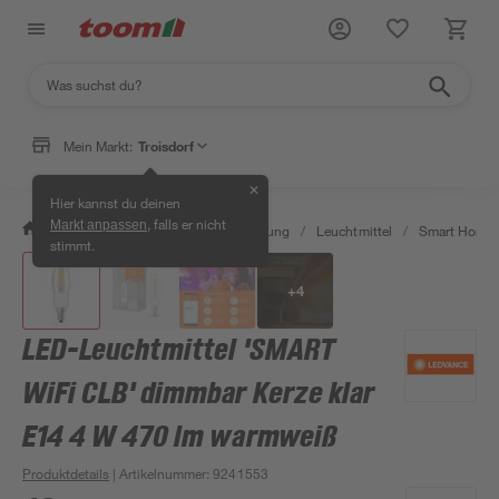
Mein Markt:
Troisdorf
✕
Hier kannst du deinen
, falls er nicht
Markt anpassen
/
Wohnen & Haushalt
/
Beleuchtung
/
Leuchtmittel
/
Smart Home 
stimmt.
+
4
LED-Leuchtmittel 'SMART
WiFi CLB' dimmbar Kerze klar
E14 4 W 470 lm warmweiß
Produktdetails
| Artikelnummer
:
9241553