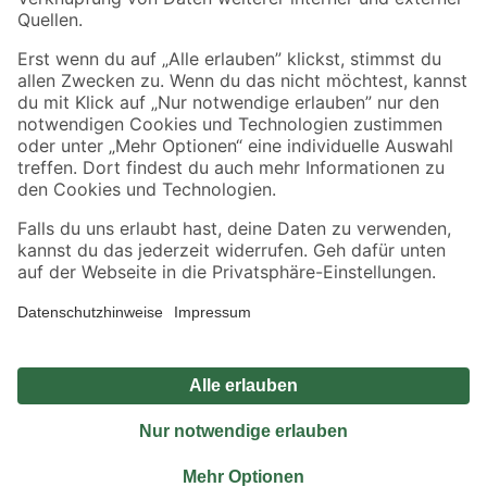
Sicher einkaufen
Jetzt die toom-App herunterladen
Alle Preisangaben in EUR inkl. gesetzl. MwSt.. Die dargestellten Angebote sind unter
Umständen nicht in allen Märkten verfügbar. Die angegebenen Verfügbarkeiten beziehen
sich auf den unter "Mein Markt" ausgewählten toom Baumarkt. Alle Angebote und
Produkte nur solange der Vorrat reicht.
*Paketversand ab 59 € versandkostenfrei, gilt nicht für Artikel mit Speditionsversand, hier
fallen zusätzliche Versandkosten an.
Datenschutz
Privatsphäre
Impressum
AGB
Nutzungsbedingungen
Widerrufsrecht
Vertrag widerrufen
Barrierefreiheit
© 2026 toom Baumarkt GmbH