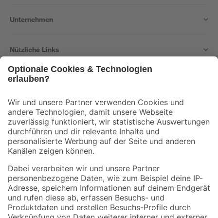
Unternehmen
Nützliche Links
Bleib auf dem Laufenden mit unserem Newsletter
Der toom Newsletter: Keine Angebote und Aktionen mehr verpassen!
Zur Newsletter Anmeldung
Folge uns
Zahlungsarten
Versandarten