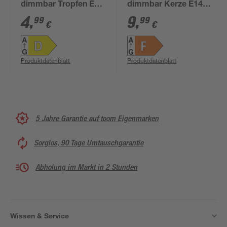
dimmbar Tropfen E14
dimmbar Kerze E14 5
5,9 W 806 lm
W 470 lm warmweiß
4
,
9
,
99
99
€
€
warmweiß
Produktdatenblatt
Produktdatenblatt
5 Jahre Garantie auf toom Eigenmarken
Sorglos, 90 Tage Umtauschgarantie
Abholung im Markt in 2 Stunden
Wissen & Service