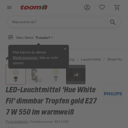
Mein Markt:
Troisdorf
✕
Hier kannst du deinen
, falls er nicht
Markt anpassen
/
Wohnen & Haushalt
/
Beleuchtung
/
Leuchtmittel
/
Smart Home 
stimmt.
+
8
LED-Leuchtmittel 'Hue White
Fil' dimmbar Tropfen gold E27
7 W 550 lm warmweiß
Produktdetails
| Artikelnummer
:
9241450