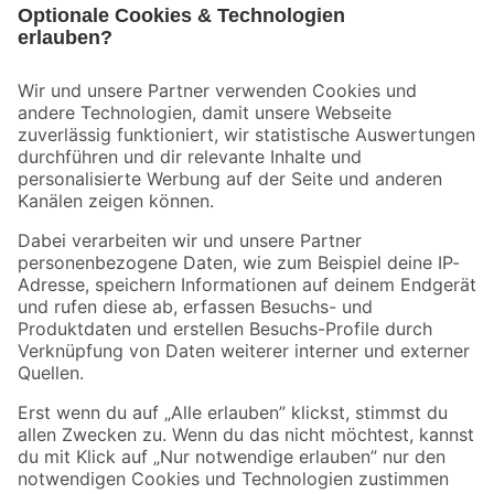
Bleib auf dem Laufenden mit unserem Newsletter
Der toom Newsletter: Keine Angebote und Aktionen mehr verpassen!
Zur Newsletter Anmeldung
Folge uns
Zahlungsarten
Versandarten
Sicher einkaufen
Jetzt die toom-App herunterladen