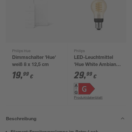
Philips Hue
Philips
Dimmschalter 'Hue'
LED-Leuchtmittel
weiß 8 x 12,5 cm
'Hue White Ambiance'
dimmbar Tropfen
19
,
29
,
99
99
€
€
gold E27 7 W 550 lm
warmweiß
Produktdatenblatt
Beschreibung
Filament-Erweiterungslampe im Retro-Look