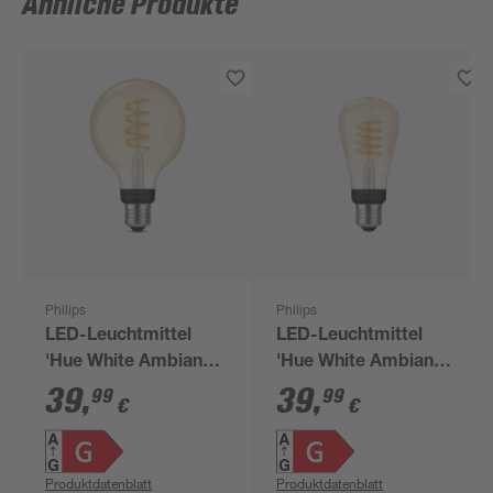
Ähnliche Produkte
Philips
Philips
LED-Leuchtmittel
LED-Leuchtmittel
'Hue White Ambiance'
'Hue White Ambiance'
dimmbar Globe gold
dimmbar Edison gold
39
,
39
,
99
99
€
€
E27 7 W 550 lm
E27 7 W 550 lm
warmweiß
warmweiß
Produktdatenblatt
Produktdatenblatt