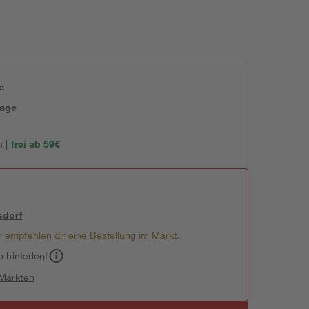
e
tage
 |
frei ab 59€
sdorf
 empfehlen dir eine Bestellung im Markt.
h hinterlegt
 Märkten