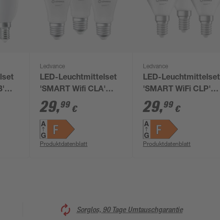
Ledvance
Ledvance
lset
LED-Leuchtmittelset
LED-Leuchtmittelse
B'
'SMART Wifi CLA'
'SMART WiFi CLP'
matt
dimmbar
dimmbar Tropfen
29
,
29
,
99
99
€
€
Standardform matt
matt E14 4,9 W 470 
ck
E27 9 W 806 lm RGB -
RGB - tunable white 
tunable white 3 Stück
Stück
Produktdatenblatt
Produktdatenblatt
Sorglos, 90 Tage Umtauschgarantie