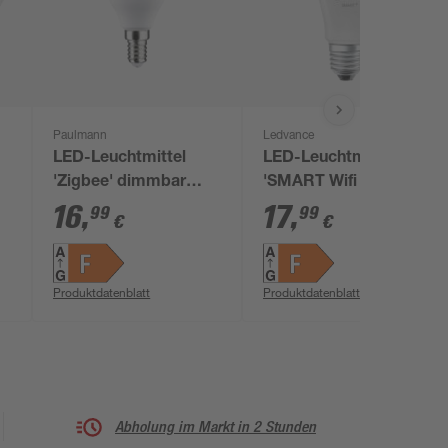
Paulmann
Ledvance
t
LED-Leuchtmittel
LED-Leuchtmittel
'Zigbee' dimmbar
'SMART Wifi CLA'
Tropfen E14 5 W 470
dimmbar
16
,
17
,
99
99
€
€
lm
lm warmweiß
Standardform matt
3
E27 9,5 W 1055 lm
RGB - tunable white
Produktdatenblatt
Produktdatenblatt
Abholung im Markt in 2 Stunden