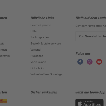
hmen
Nützliche Links
Bleib auf dem Lauf
Leichte Sprache
Der toom Newsletter: K
Hilfe
Zur Newsletter 
Zahlungsarten
eit
Bestell- & Lieferservices
ungen
Versand
Folge uns
Programm
Rückgabe
Vorteilskarte
Gutscheine
Verkaufsoffene Sonntage
rten
Sicher einkaufen
Jetzt die toom-App