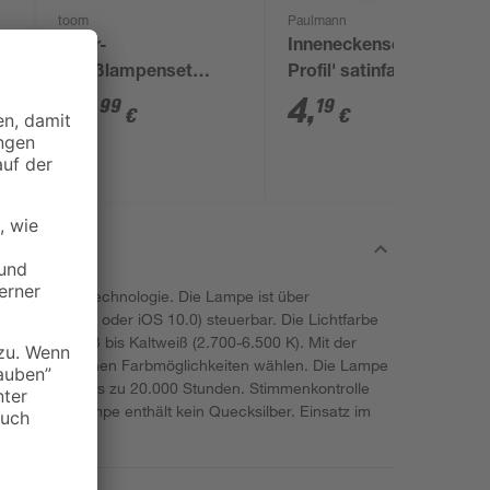
toom
Paulmann
Solar-
Inneneckenset 'Delta
Spießlampenset
Profil' satinfarben 2
7
warmweiß IP 44 7,5 x
Stück
14
,
4
,
99
19
€
€
43 cm 5 Stück
' mit WiFi-Technologie. Die Lampe ist über
roid™️ 4.4 oder iOS 10.0) steuerbar. Die Lichtfarbe
, von Warmweiß bis Kaltweiß (2.700-6.500 K). Mit der
ca. 16 Millionen Farbmöglichkeiten wählen. Die Lampe
nsdauer von bis zu 20.000 Stunden. Stimmenkontrolle
glich. Die Lampe enthält kein Quecksilber. Einsatz im
ußenleuchten.