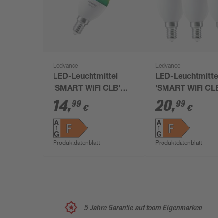
Ledvance
Ledvance
LED-Leuchtmittel
LED-Leuchtmitte
'SMART WiFi CLB'
'SMART WiFi CL
dimmbar Kerze matt
dimmbar Kerze 
14
,
20
,
99
99
€
€
E14 4,9 W 470 lm RGB
E14 4,9 W 470 lm
- tunable white
warmweiß 3 Stü
Produktdatenblatt
Produktdatenblatt
5 Jahre Garantie auf toom Eigenmarken