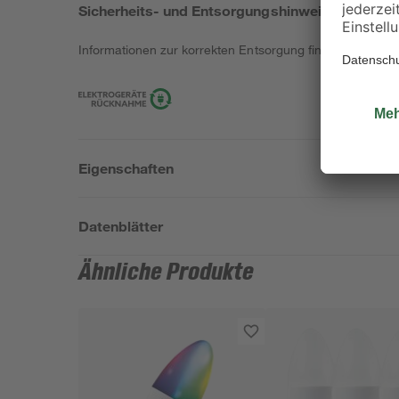
Sicherheits- und Entsorgungshinweise
Informationen zur korrekten Entsorgung findest du
hier
.
Eigenschaften
Datenblätter
Ähnliche Produkte