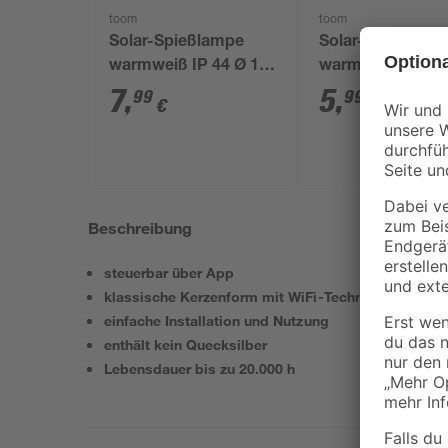
toom
toom
Solar-Spießlampe
Solar-Spießlamp
warmweiß IP 44 Ø 15
warmweiß IP 44 
x 44 cm
x 39 cm
7
,
5
,
99
99
€
€
Beschreibung
steuerbar über App
klassische Kerzenform mit WiFi-Technologie
einfache Installation und Nutzung
enthält kein Quecksilber
Lebensdauer bis zu 20.000 h