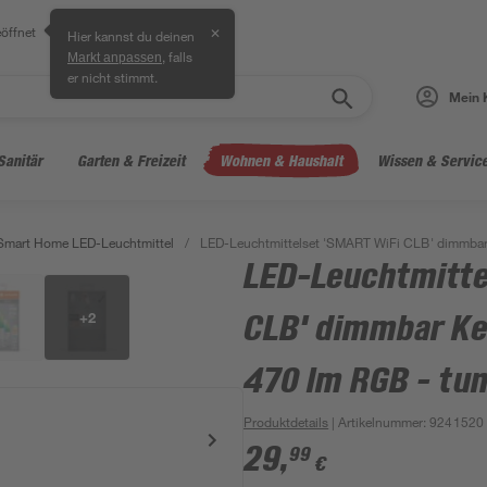
öffnet
✕
Hier kannst du deinen
, falls
Markt anpassen
er nicht stimmt.
Mein 
Sanitär
Garten & Freizeit
Wohnen & Haushalt
Wissen & Servic
Smart Home LED-Leuchtmittel
/
LED-Leuchtmittelset 'SMART WiFi CLB' dimmbar 
LED-Leuchtmitte
+
2
CLB' dimmbar Ke
470 lm RGB - tun
Produktdetails
| Artikelnummer
:
9241520
29
,
99
€