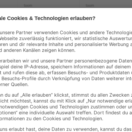
toom
toom
e
Solar-Spießlampe
Solar-
Ø 10
warmweiß IP 44 Ø 20
Außentischlampe
x 54,5 cm
warmweiß IP 44 Ø 2
12
,
9
,
99
99
€
€
x 11,5 cm
LED-Kerzenlampe 'SMART WiFi CLB
LEDVANCE SMART+ WiFi App (ab And
ist über Tunable White einstellbar
RGB-Farbsteuerung kannst du aus 
ist dimmbar und besitzt eine Lebe
über Hey Google oder Alexa ist mö
Außenbereich nur in geeigneten A