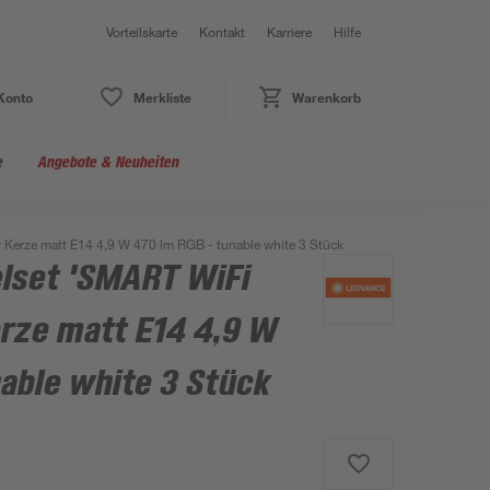
Vorteilskarte
Kontakt
Karriere
Hilfe
Konto
Merkliste
Warenkorb
e
Angebote & Neuheiten
Kerze matt E14 4,9 W 470 lm RGB - tunable white 3 Stück
lset 'SMART WiFi
rze matt E14 4,9 W
able white 3 Stück