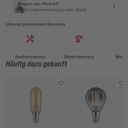
Fragen zum Produkt?
Sofort-Videoberatung aus dem Markt
Unsere passenden Services
Handwerksservice
Mietgeräteservice
Miettra
Häufig dazu gekauft