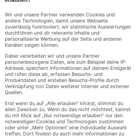
Bleib auf dem Laufenden mit unserem Newsletter
Der toom Newsletter: Keine Angebote und Aktionen mehr verpassen!
Zur Newsletter Anmeldung
Folge uns
Zahlungsarten
Versandarten
Sicher einkaufen
Jetzt die toom-App herunterladen