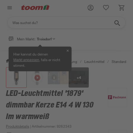
Mein Markt:
Troisdorf
✕
Hier kannst du deinen
, falls er nicht
Markt anpassen
/
Wohnen & Haushalt
/
Beleuchtung
/
Leuchtmittel
/
Standard LED
stimmt.
+
4
LED-Leuchtmittel '1879'
dimmbar Kerze E14 4 W 130
lm warmweiß
Produktdetails
| Artikelnummer
:
9262343