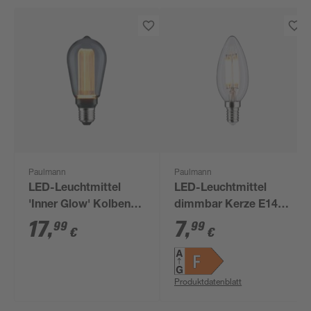
Paulmann
Paulmann
LED-Leuchtmittel
LED-Leuchtmittel
'Inner Glow' Kolben
dimmbar Kerze E14 5
smoky E27 3,5 W 80
W 432 lm warmweiß
17
,
7
,
99
99
€
€
lm warmweiß
Produktdatenblatt