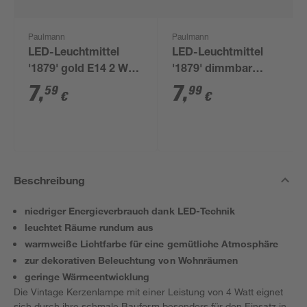
Paulmann
Paulmann
LED-Leuchtmittel
LED-Leuchtmittel
'1879' gold E14 2 W
'1879' dimmbar
145 lm warmweiß
Tropfen smoky E14 4
7
,
7
,
59
99
€
€
W 170 lm warmweiß
Beschreibung
niedriger Energieverbrauch dank LED-Technik
leuchtet Räume rundum aus
warmweiße Lichtfarbe für eine gemütliche Atmosphäre
zur dekorativen Beleuchtung von Wohnräumen
geringe Wärmeentwicklung
Die Vintage Kerzenlampe mit einer Leistung von 4 Watt eignet
sich durch ihre schmale Bauform besonders für den Einsatz in