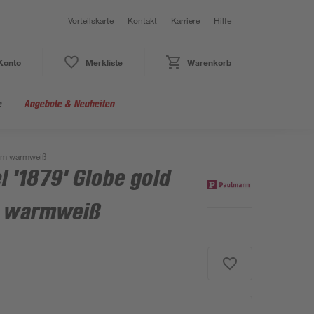
Vorteilskarte
Kontakt
Karriere
Hilfe
Konto
Merkliste
Warenkorb
e
Angebote & Neuheiten
 lm warmweiß
 '1879' Globe gold
m warmweiß