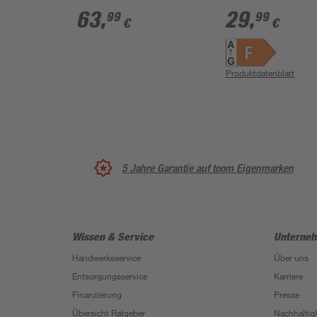
gold E27 7 W 400 lm
dimmbar Globe 
63
,
29
,
99
99
€
€
warmweiß
E27 4 W 340 lm
warmweiß
Produktdatenblatt
5 Jahre Garantie auf toom Eigenmarken
Wissen & Service
Unterne
Handwerksservice
Über uns
Entsorgungsservice
Karriere
Finanzierung
Presse
Übersicht Ratgeber
Nachhaltigk