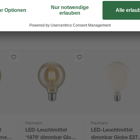
Paulmann
Paulmann
l
LED-Leuchtmittel
LED-Leuchtmittel
me'
'1879' dimmbar Globe
dimmbar Globe E27 