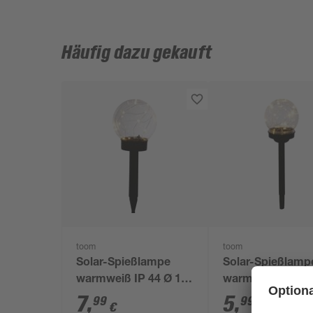
Häufig dazu gekauft
toom
toom
Solar-Spießlampe
Solar-Spießlamp
warmweiß IP 44 Ø 15
warmweiß IP 44 
x 44 cm
x 39 cm
7
,
5
,
99
99
€
€