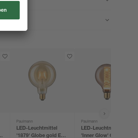
Paulmann
Paulmann
LED-Leuchtmittel
LED-Leuchtmittel
7
'1879' Globe gold E27
'Inner Glow' Globe