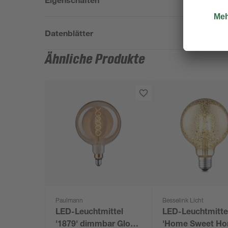
Datenblätter
Ähnliche Produkte
Paulmann
Besselink Licht
LED-Leuchtmittel
LED-Leuchtmitte
'1879' dimmbar Globe
'Home Sweet Ho