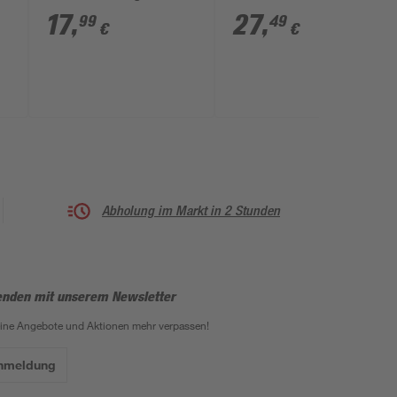
2,7 W 170 lm
gold E27 4 W 200 lm
17
,
27
,
99
49
€
€
warmweiß
warmweiß
Abholung im Markt in 2 Stunden
enden mit unserem Newsletter
eine Angebote und Aktionen mehr verpassen!
Anmeldung