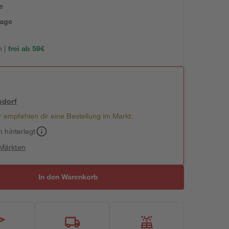
e
tage
 |
frei ab 59€
sdorf
 empfehlen dir eine Bestellung im Markt.
h hinterlegt
 Märkten
In den Warenkorb