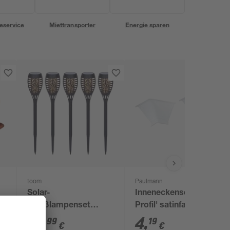
eservice
Miettransporter
Energie sparen
toom
Paulmann
Solar-
Inneneckenset 'Delta
Spießlampenset
Profil' satinfarben 2
7
warmweiß IP 44 7,5 x
Stück
14
,
4
,
99
19
€
€