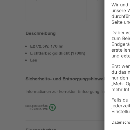
Beschreibung
E27/2,5W, 170 lm
Lichtfarbe: goldlicht (1700K)
Leu
Sicherheits- und Entsorgungshinweise
Informationen zur korrekten Entsorgung findest du
hier
.
Eigenschaften