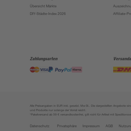
Übersicht Märkte
Auszeichn
DIY-Städte-Index 2026
Affiliate-
Zahlungsarten
Versanda
Alle Preisangaben in EUR inkl. gesetzl. MwSt.. Die dargestellten Angebote 
und Produkte nur solange der Vorrat reicht.
*Paketversand ab 59 € versandkostenfrei, gilt nicht für Artikel mit Speditionsv
Datenschutz
Privatsphäre
Impressum
AGB
Nutzun