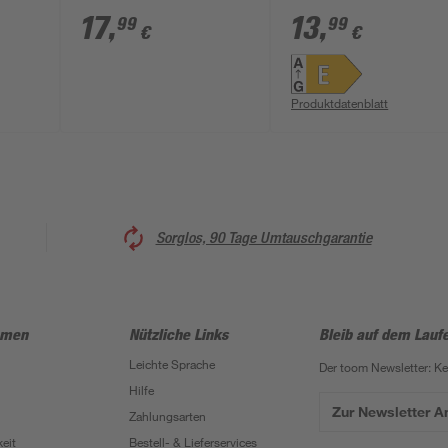
gold
gold E27 6 W 450 lm
W 806 lm warmweiß
17
,
13
,
99
99
€
€
warmweiß
Produktdatenblatt
Sorglos, 90 Tage Umtauschgarantie
hmen
Nützliche Links
Bleib auf dem Lauf
Leichte Sprache
Der toom Newsletter: K
Hilfe
Zur Newsletter 
Zahlungsarten
eit
Bestell- & Lieferservices