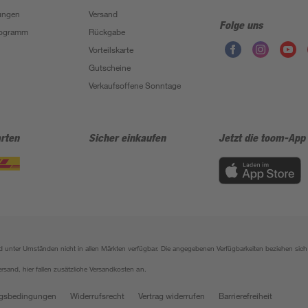
ungen
Versand
Folge uns
Programm
Rückgabe
Vorteilskarte
Gutscheine
Verkaufsoffene Sonntage
rten
Sicher einkaufen
Jetzt die toom-App
sind unter Umständen nicht in allen Märkten verfügbar. Die angegebenen Verfügbarkeiten beziehen s
ersand, hier fallen zusätzliche Versandkosten an.
gsbedingungen
Widerrufsrecht
Vertrag widerrufen
Barrierefreiheit