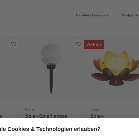
Handwerksservice
Mietgerät
Aktion
toom
toom
e
Solar-Spießlampe
Solar-
Ø 10
warmweiß IP 44 Ø 20
Außentischlampe
x 54,5 cm
warmweiß IP 44 Ø 2
12
,
9
,
99
99
€
€