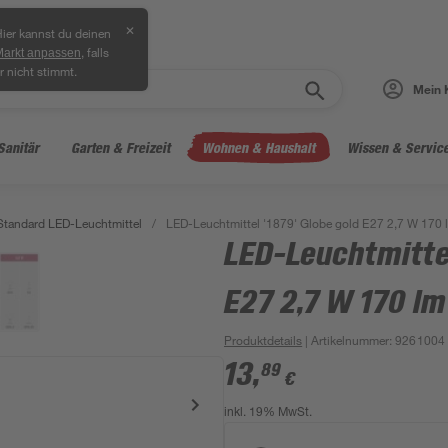
✕
ier kannst du deinen
, falls
Markt anpassen
r nicht stimmt.
Mein 
Sanitär
Garten & Freizeit
Wohnen & Haushalt
Wissen & Servic
Standard LED-Leuchtmittel
/
LED-Leuchtmittel '1879' Globe gold E27 2,7 W 170
LED-Leuchtmittel
E27 2,7 W 170 l
Produktdetails
| Artikelnummer
:
9261004
13
,
89
€
inkl. 19% MwSt.