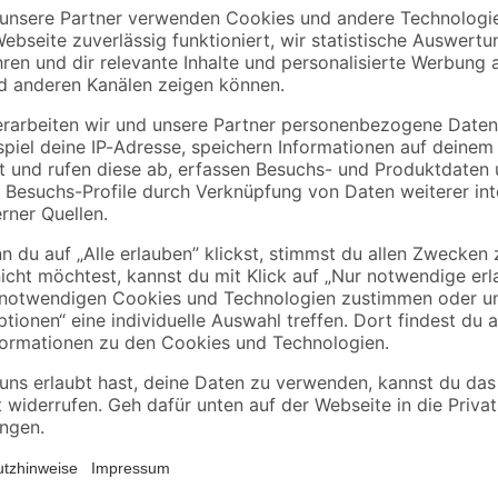
x 11,5 cm
Rund und gediegen in der Form. D
Deckenleuchten.