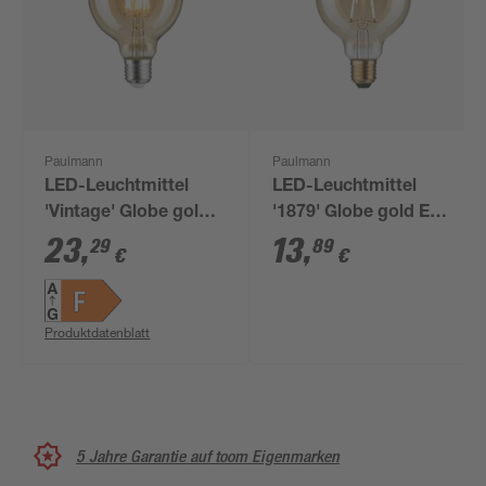
Paulmann
Paulmann
LED-Leuchtmittel
LED-Leuchtmittel
'Vintage' Globe gold
'1879' Globe gold E27
E27 6,5 W 680 lm
2,7 W 170 lm
23
,
13
,
29
89
€
€
warmweiß
warmweiß
Produktdatenblatt
5 Jahre Garantie auf toom Eigenmarken