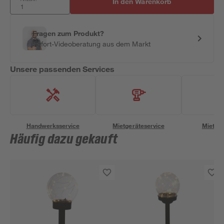
In den Warenkorb
Fragen zum Produkt?
Sofort-Videoberatung aus dem Markt
Unsere passenden Services
Handwerksservice
Mietgeräteservice
Miettra
Häufig dazu gekauft