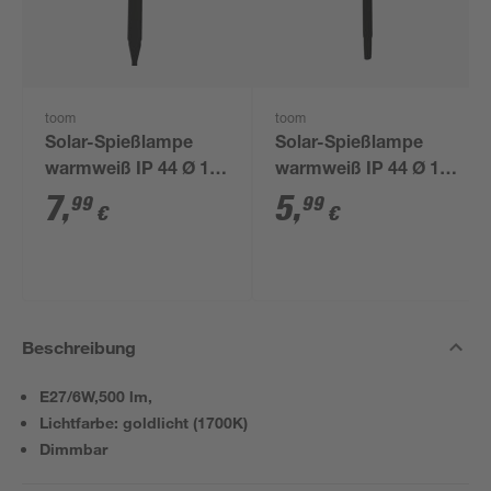
toom
toom
Solar-Spießlampe
Solar-Spießlampe
warmweiß IP 44 Ø 15
warmweiß IP 44 Ø 10
x 44 cm
x 39 cm
7
,
5
,
99
99
€
€
Beschreibung
E27/6W,500 lm,
Lichtfarbe: goldlicht (1700K)
Dimmbar