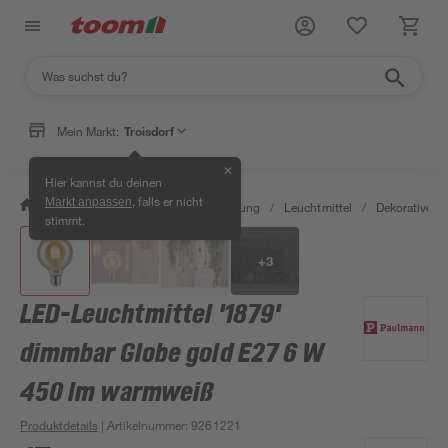
Mein Markt:
Troisdorf
✕
Hier kannst du deinen
, falls er nicht
Markt anpassen
/
Wohnen & Haushalt
/
Beleuchtung
/
Leuchtmittel
/
Dekorative L
stimmt.
+
3
LED-Leuchtmittel '1879'
dimmbar Globe gold E27 6 W
450 lm warmweiß
Produktdetails
| Artikelnummer
:
9261221