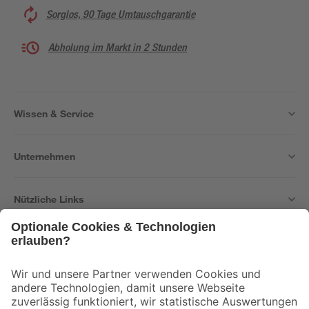
Sorglos, 90 Tage Umtauschgarantie
Abholung im Markt in 2 Stunden
Wissen & Service
Unternehmen
Nützliche Links
Bleib auf dem Laufenden mit unserem Newsletter
Der toom Newsletter: Keine Angebote und Aktionen mehr verpassen!
Zur Newsletter Anmeldung