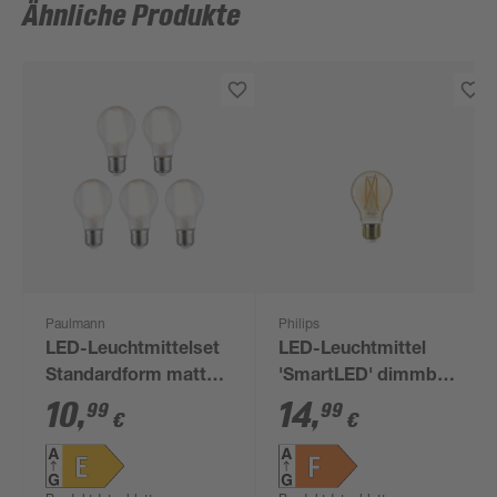
Ähnliche Produkte
Paulmann
Philips
LED-Leuchtmittelset
LED-Leuchtmittel
Standardform matt
'SmartLED' dimmbar
E27 7 W 806 lm
Standardform gold
10
,
14
,
99
99
€
€
warmweiß 5 Stück
E27 7 W 640 lm
warmweiß bis
tageslichtweiß