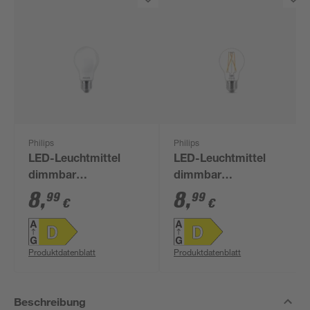
Philips
Philips
LED-Leuchtmittel
LED-Leuchtmittel
dimmbar
dimmbar
Standardform klar
Standardform klar
8
,
8
,
99
99
€
€
E27 6 W 810 lm
E27 3,5 W 475 lm
warmweiß
warmweiß
Produktdatenblatt
Produktdatenblatt
Beschreibung