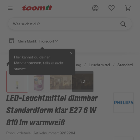
Mein Markt:
Troisdorf
✕
Hier kannst du deinen
, falls er nicht
Markt anpassen
/
Wohnen & Haushalt
/
Beleuchtung
/
Leuchtmittel
/
Standard LED
stimmt.
+
3
LED-Leuchtmittel dimmbar
Standardform klar E27 6 W
810 lm warmweiß
Produktdetails
| Artikelnummer
:
9262284