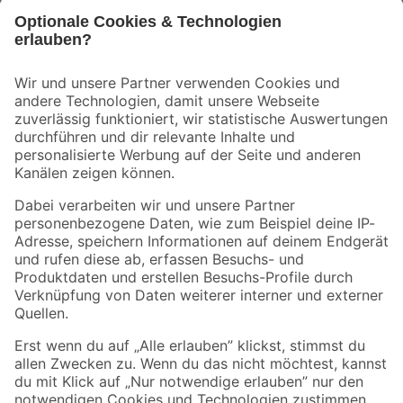
Bleib auf dem Laufenden mit unserem Newsletter
Der toom Newsletter: Keine Angebote und Aktionen mehr verpassen!
Zur Newsletter Anmeldung
Folge uns
Zahlungsarten
Versandarten
Sicher einkaufen
Jetzt die toom-App herunterladen