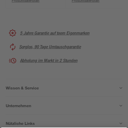
Produktdatenblatt
Produktdatenblatt
5 Jahre Garantie auf toom Eigenmarken
Sorglos, 90 Tage Umtauschgarantie
Abholung im Markt in 2 Stunden
Wissen & Service
Unternehmen
Nützliche Links