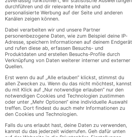
Zur Newsletter Anmeldung
Folge uns
Zahlungsarten
Versandarten
Sicher einkaufen
Jetzt die toom-App herunterladen
Alle Preisangaben in EUR inkl. gesetzl. MwSt.. Die dargestellten Angebote sind unter