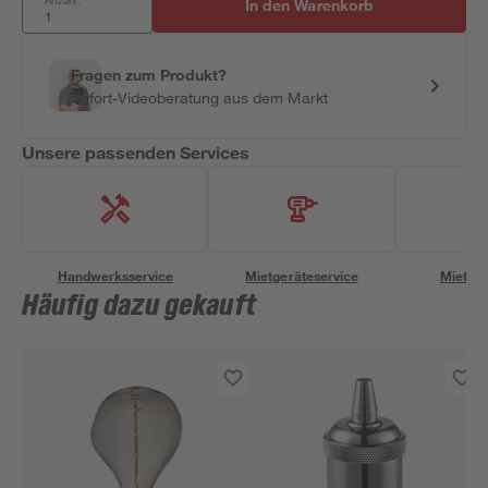
Anzahl:
In den Warenkorb
Fragen zum Produkt?
Sofort-Videoberatung aus dem Markt
Unsere passenden Services
Handwerksservice
Mietgeräteservice
Miettra
Häufig dazu gekauft