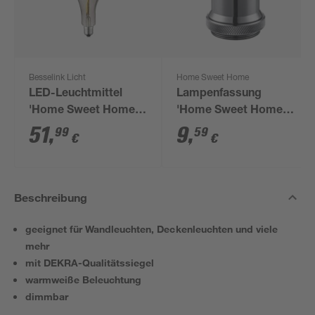
Besselink Licht
Home Sweet Home
LED-Leuchtmittel
Lampenfassung
'Home Sweet Home'
'Home Sweet Home'
dimmbar Tropfenform
E27 Aluminium
51
,
9
,
99
59
€
€
smoky E27 3 W 20 lm
schwarz
warmweiß
Beschreibung
geeignet für Wandleuchten, Deckenleuchten und viele
mehr
mit DEKRA-Qualitätssiegel
warmweiße Beleuchtung
dimmbar