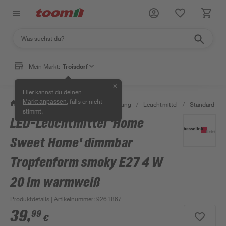
Mein Markt:
Troisdorf
✕
Hier kannst du deinen
, falls er nicht
Markt anpassen
/
Wohnen & Haushalt
/
Beleuchtung
/
Leuchtmittel
/
Standard LED
stimmt.
LED-Leuchtmittel 'Home
Sweet Home' dimmbar
Tropfenform smoky E27 4 W
20 lm warmweiß
Produktdetails
| Artikelnummer
:
9261867
39
,
99
€