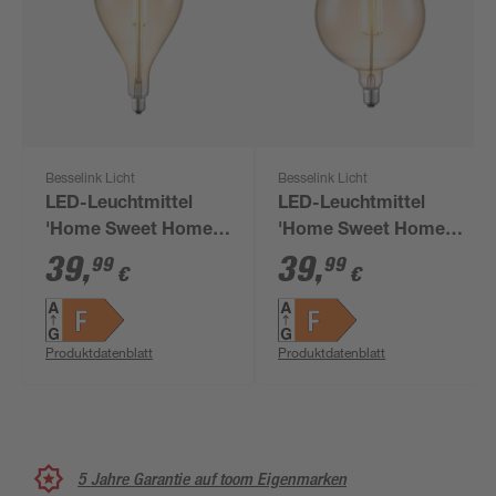
Besselink Licht
Besselink Licht
LED-Leuchtmittel
LED-Leuchtmittel
'Home Sweet Home'
'Home Sweet Home'
dimmbar Tropfenform
dimmbar Globe gold
39
,
39
,
99
99
€
€
gold E27 4 W 400 lm
E27 4 W 400 lm
warmweiß
warmweiß
Produktdatenblatt
Produktdatenblatt
5 Jahre Garantie auf toom Eigenmarken