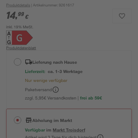
Produktdetails
| Artikelnummer
:
9261617
14
,
99
€
inkl. 19% MwSt.
Produktdatenblatt
Lieferung nach Hause
Lieferzeit:
ca. 1-3 Werktage
Nur wenige verfügbar
Paketversand
zzgl. 5,95€ Versandkosten |
frei ab 59€
Abholung im Markt
Verfügbar
im
Markt
Troisdorf
Artikel wird 3 Tage für dich hinterlegt