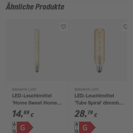
Ähnliche Produkte
Besselink Licht
Besselink Licht
LED-Leuchtmittel
LED-Leuchtmittel
'Home Sweet Home'
'Tube Spiral' dimmbar
dimmbar Zylinder E27
Zylinder gold E27 4 W
14
,
28
,
99
79
€
€
5 W 500 lm warmweiß
280 lm warmweiß