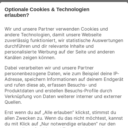
Bleib auf dem Laufenden mit unserem Newsletter
Der toom Newsletter: Keine Angebote und Aktionen mehr verpassen!
Zur Newsletter Anmeldung
Folge uns
Zahlungsarten
Versandarten
Sicher einkaufen
Jetzt die toom-App herunterladen