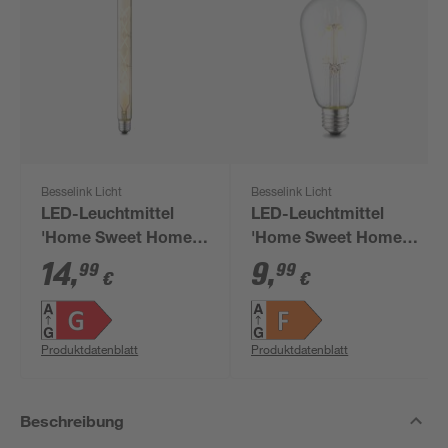
Besselink Licht
Besselink Licht
LED-Leuchtmittel
LED-Leuchtmittel
'Home Sweet Home'
'Home Sweet Home'
dimmbar Zylinder E27
dimmbar Tropfen E27
14
,
9
,
99
99
€
€
5 W 500 lm warmweiß
4 W 440 lm warmweiß
Produktdatenblatt
Produktdatenblatt
Beschreibung