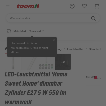
Mein Markt:
Troisdorf
✕
Hier kannst du deinen
, falls er nicht
Markt anpassen
/
Wohnen & Haushalt
/
Beleuchtung
/
Leuchtmittel
/
Standard LED
stimmt.
+
2
LED-Leuchtmittel 'Home
Sweet Home' dimmbar
Zylinder E27 5 W 550 lm
warmweiß