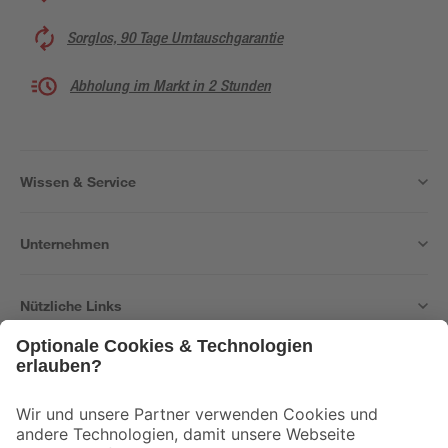
Sorglos, 90 Tage Umtauschgarantie
Abholung im Markt in 2 Stunden
Wissen & Service
Unternehmen
Nützliche Links
Bleib auf dem Laufenden mit unserem Newsletter
Der toom Newsletter: Keine Angebote und Aktionen mehr verpassen!