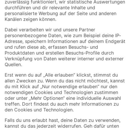
Zur Newsletter Anmeldung
Folge uns
Zahlungsarten
Versandarten
Sicher einkaufen
Jetzt die toom-App herunterladen
Alle Preisangaben in EUR inkl. gesetzl. MwSt.. Die dargestellten Angebote sind unter