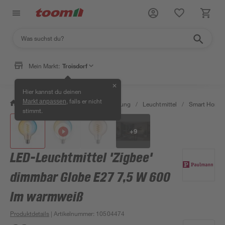
Mein Markt:
Troisdorf
✕
Hier kannst du deinen
, falls er nicht
Markt anpassen
/
Wohnen & Haushalt
/
Beleuchtung
/
Leuchtmittel
/
Smart Home 
stimmt.
+
9
LED-Leuchtmittel 'Zigbee'
dimmbar Globe E27 7,5 W 600
lm warmweiß
Produktdetails
| Artikelnummer
:
10504474