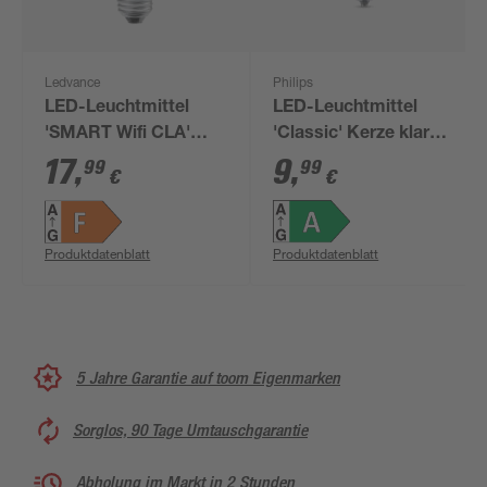
Ledvance
Philips
LED-Leuchtmittel
LED-Leuchtmittel
'SMART Wifi CLA'
'Classic' Kerze klar
dimmbar
E14 40 W 485 lm
17
,
9
,
99
99
€
€
Standardform matt
neutralweiß
E27 9,5 W 1055 lm
RGB - tunable white
Produktdatenblatt
Produktdatenblatt
5 Jahre Garantie auf toom Eigenmarken
Sorglos, 90 Tage Umtauschgarantie
Abholung im Markt in 2 Stunden