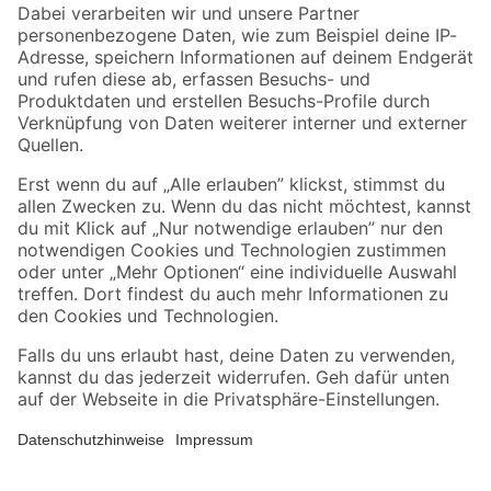
Zahlungsarten
Versandarten
Sicher einkaufen
Jetzt die toom-App herunterladen
Alle Preisangaben in EUR inkl. gesetzl. MwSt.. Die dargestellten Angebote sind unter
Umständen nicht in allen Märkten verfügbar. Die angegebenen Verfügbarkeiten beziehen
sich auf den unter "Mein Markt" ausgewählten toom Baumarkt. Alle Angebote und
Produkte nur solange der Vorrat reicht.
*Paketversand ab 59 € versandkostenfrei, gilt nicht für Artikel mit Speditionsversand, hier
fallen zusätzliche Versandkosten an.