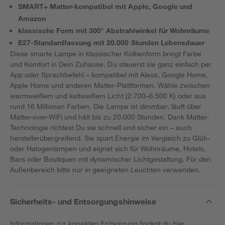
SMART+ Matter-kompatibel mit Apple, Google und
Amazon
klassische Form mit 300° Abstrahlwinkel für Wohnräume
E27-Standardfassung mit 20.000 Stunden Lebensdauer
Diese smarte Lampe in klassischer Kolbenform bringt Farbe
und Komfort in Dein Zuhause. Du steuerst sie ganz einfach per
App oder Sprachbefehl – kompatibel mit Alexa, Google Home,
Apple Home und anderen Matter-Plattformen. Wähle zwischen
warmweißem und kaltweißem Licht (2.700–6.500 K) oder aus
rund 16 Millionen Farben. Die Lampe ist dimmbar, läuft über
Matter-over-WiFi und hält bis zu 20.000 Stunden. Dank Matter-
Technologie richtest Du sie schnell und sicher ein – auch
herstellerübergreifend. Sie spart Energie im Vergleich zu Glüh-
oder Halogenlampen und eignet sich für Wohnräume, Hotels,
Bars oder Boutiquen mit dynamischer Lichtgestaltung. Für den
Außenbereich bitte nur in geeigneten Leuchten verwenden.
Sicherheits- und Entsorgungshinweise
Informationen zur korrekten Entsorgung findest du
hier
.