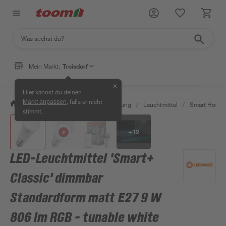
Mein Markt:
Troisdorf
✕
Hier kannst du deinen
, falls er nicht
Markt anpassen
/
Wohnen & Haushalt
/
Beleuchtung
/
Leuchtmittel
/
Smart Home 
stimmt.
+
12
LED-Leuchtmittel 'Smart+
Classic' dimmbar
Standardform matt E27 9 W
806 lm RGB - tunable white