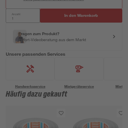
Anzahl:
In den Warenkorb
Fragen zum Produkt?
Sofort-Videoberatung aus dem Markt
Unsere passenden Services
Handwerksservice
Mietgeräteservice
Miettra
Häufig dazu gekauft