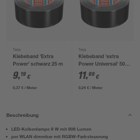
Tesa
Tesa
Klebeband 'Extra
Klebeband 'extra
Power' schwarz 25 m
Power Universal' 50
m
9
,
11
,
19
99
€
€
0,37 € / Meter
0,24 € / Meter
Beschreibung
LED-Kolbenlampe 9 W mit 806 Lumen
per WLAN dimmbar mit RGBW-Farbsteuerung