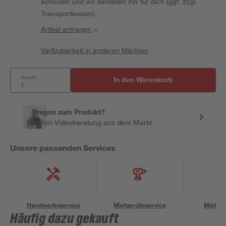
schicken und wir bestellen ihn für dich (ggf. zzgl.
Transportkosten).
Artikel anfragen
>
Verfügbarkeit in anderen Märkten
Anzahl:
In den Warenkorb
Fragen zum Produkt?
Sofort-Videoberatung aus dem Markt
Unsere passenden Services
Handwerksservice
Mietgeräteservice
Miettra
Häufig dazu gekauft