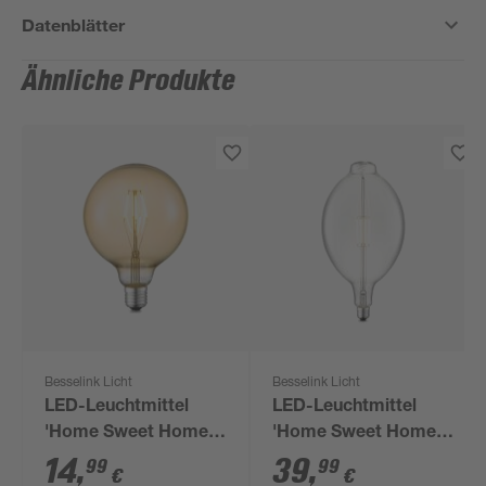
Datenblätter
Ähnliche Produkte
Besselink Licht
Besselink Licht
LED-Leuchtmittel
LED-Leuchtmittel
'Home Sweet Home'
'Home Sweet Home'
dimmbar Globe gold
dimmbar E27 4 W 440
14
,
39
,
99
99
€
€