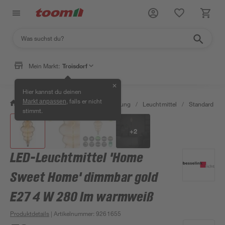
Mein Markt:
Troisdorf
✕
Hier kannst du deinen
, falls er nicht
Markt anpassen
/
Wohnen & Haushalt
/
Beleuchtung
/
Leuchtmittel
/
Standard LED
stimmt.
+
2
LED-Leuchtmittel 'Home
Sweet Home' dimmbar gold
E27 4 W 280 lm warmweiß
Produktdetails
| Artikelnummer
:
9261655