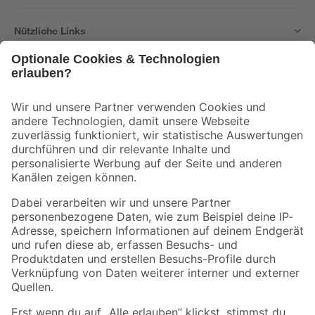
Nützliche Links
Bleib auf dem Laufenden mit unserem Newsletter
Der toom Newsletter: Keine Angebote und Aktionen mehr verpassen!
Zur Newsletter Anmeldung
Folge uns
Zahlungsarten
Versandarten
Sicher einkaufen