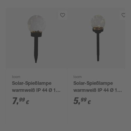
toom
toom
Solar-Spießlampe
Solar-Spießlampe
warmweiß IP 44 Ø 15
warmweiß IP 44 Ø 10
x 44 cm
x 39 cm
7
,
5
,
99
99
€
€