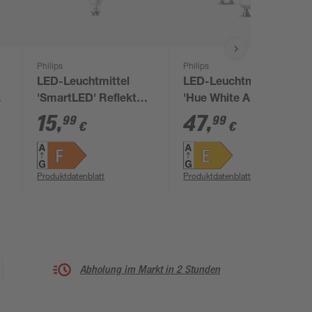
Philips
Philips
LED-Leuchtmittel
LED-Leuchtmittelset
'SmartLED' Reflektor
'Hue White Ambiance'
GU10 4,7 W 400 lm
dimmbar Reflektor
15
,
47
,
99
99
€
€
RGB - tunable white
GU10 4,2 W 400 lm
warmweiß bis
tageslichtweiß 2
Produktdatenblatt
Produktdatenblatt
Stück
Abholung im Markt in 2 Stunden