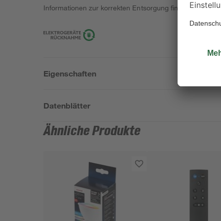
Informationen zur korrekten Entsorgung findest du
hier
.
Eigenschaften
Datenblätter
Ähnliche Produkte