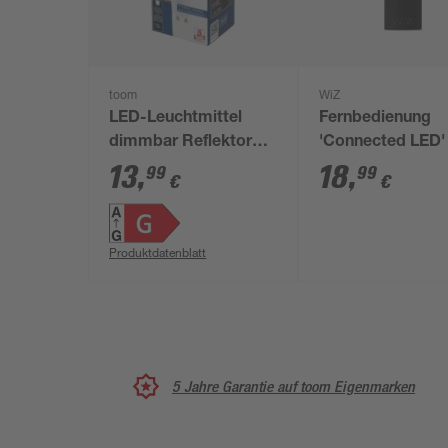
toom
WiZ
LED-Leuchtmittel
Fernbedienung
dimmbar Reflektor
'Connected LED' 
matt GU10 4,9 W 400
Lampen und Leu
13
,
18
,
99
99
€
€
lm RGB - tunable
white
Produktdatenblatt
5 Jahre Garantie auf toom Eigenmarken