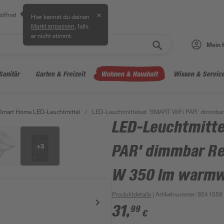
öffnet
✕
Hier kannst du deinen
, falls
Markt anpassen
er nicht stimmt.
Mein 
Sanitär
Garten & Freizeit
Wohnen & Haushalt
Wissen & Servic
Smart Home LED-Leuchtmittel
/
LED-Leuchtmittelset 'SMART WiFi PAR' dimmbar 
LED-Leuchtmitte
+
3
PAR' dimmbar Ref
W 350 lm warmw
Produktdetails
| Artikelnummer
:
9241558
31
,
99
€