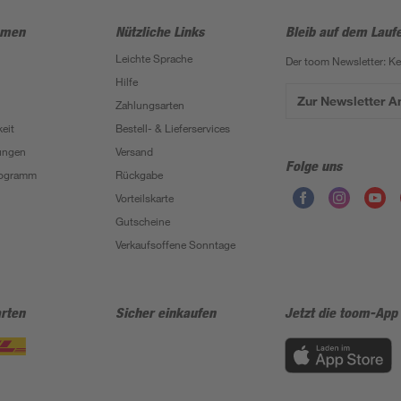
hmen
Nützliche Links
Bleib auf dem Lauf
Leichte Sprache
Der toom Newsletter: K
Hilfe
Zur Newsletter 
Zahlungsarten
eit
Bestell- & Lieferservices
ungen
Versand
Folge uns
Programm
Rückgabe
Vorteilskarte
Gutscheine
Verkaufsoffene Sonntage
rten
Sicher einkaufen
Jetzt die toom-App