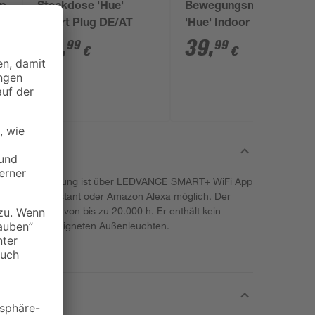
ap
Steckdose 'Hue'
Bewegungsmelder
Smart Plug DE/AT
'Hue' Indoor
29
,
39
,
99
99
€
€
ogie. Die Steuerung ist über LEDVANCE SMART+ WiFi App
), Google Assistant oder Amazon Alexa möglich. Der
 Lebensdauer von bis zu 20.000 h. Er enthält kein
eich nur in geeigneten Außenleuchten.