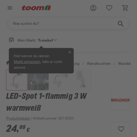
Mein Markt:
Troisdorf
✕
Hier kannst du deinen
, falls er nicht
Markt anpassen
/
Wohnen & Haushalt
/
Beleuchtung
/
Wandleuchten
/
Wandstrahl
stimmt.
LED-Spot 1-flammig 3 W
warmweiß
Produktdetails
| Artikelnummer
:
9210350
24
,
99
€