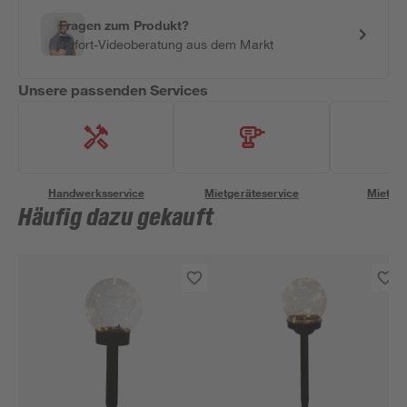
Fragen zum Produkt?
Sofort-Videoberatung aus dem Markt
Unsere passenden Services
Handwerksservice
Mietgeräteservice
Miettra
Häufig dazu gekauft