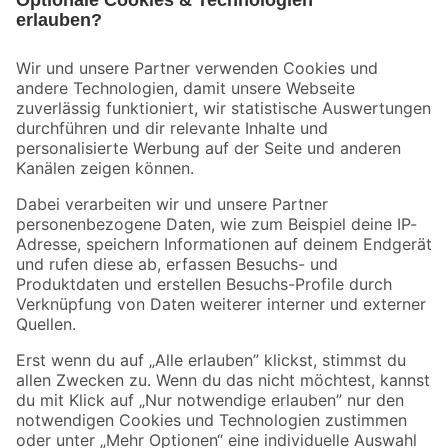
Bleib auf dem Laufenden mit unserem Newsletter
Der toom Newsletter: Keine Angebote und Aktionen mehr verpassen!
Zur Newsletter Anmeldung
Folge uns
Zahlungsarten
Versandarten
Sicher einkaufen
Jetzt die toom-App herunterladen