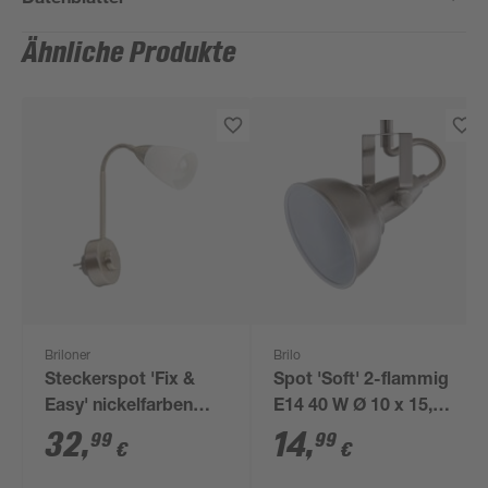
Ähnliche Produkte
Briloner
Brilo
Steckerspot 'Fix &
Spot 'Soft' 2-flammig
Easy' nickelfarben
E14 40 W Ø 10 x 15,6
mattgebürstet
cm
32
,
14
,
99
99
€
€
dimmbar