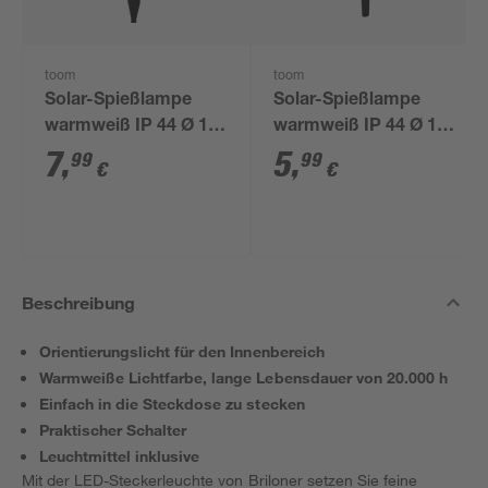
toom
toom
Solar-Spießlampe
Solar-Spießlampe
warmweiß IP 44 Ø 15
warmweiß IP 44 Ø 10
x 44 cm
x 39 cm
7
,
5
,
99
99
€
€
Beschreibung
Orientierungslicht für den Innenbereich
Warmweiße Lichtfarbe, lange Lebensdauer von 20.000 h
Einfach in die Steckdose zu stecken
Praktischer Schalter
Leuchtmittel inklusive
Mit der LED-Steckerleuchte von Briloner setzen Sie feine