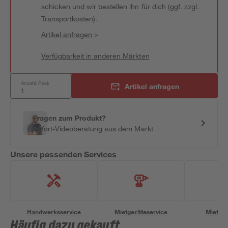
schicken und wir bestellen ihn für dich (ggf. zzgl.
Transportkosten).
Artikel anfragen
>
Verfügbarkeit in anderen Märkten
Anzahl: Pack
Artikel anfragen
Fragen zum Produkt?
Sofort-Videoberatung aus dem Markt
Unsere passenden Services
Handwerksservice
Mietgeräteservice
Miettra
Häufig dazu gekauft