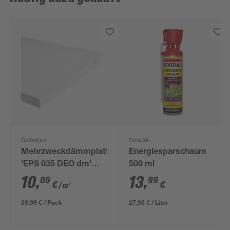
Swisspor
Soudal
Mehrzweckdämmplatte
Energiesparschaum
'EPS 035 DEO dm'
500 ml
1000 x 500 x 60 mm
10
,
13
,
00
99
€
€
/ m²
39,99 € / Pack
27,98 € / Liter