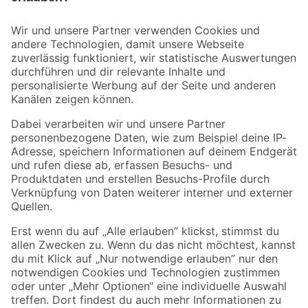
Bleib auf dem Laufenden mit unserem Newsletter
Der toom Newsletter: Keine Angebote und Aktionen mehr verpassen!
Zur Newsletter Anmeldung
Folge uns
Zahlungsarten
Versandarten
Sicher einkaufen
Jetzt die toom-App herunterladen