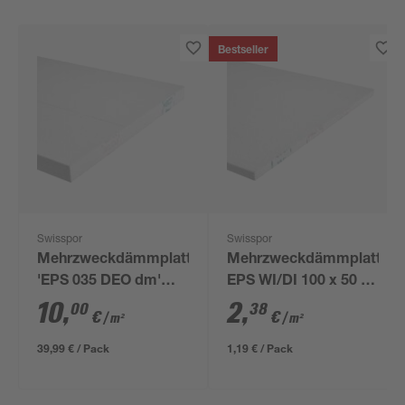
Bestseller
Swisspor
Swisspor
Mehrzweckdämmplatte
Mehrzweckdämmplatte
'EPS 035 DEO dm'
EPS WI/DI 100 x 50 x
1000 x 500 x 60 mm
2 cm
10
,
2
,
00
38
€
€
/ m²
/ m²
39,99 € / Pack
1,19 € / Pack