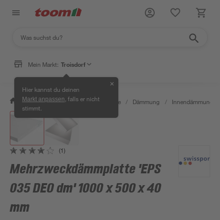
Mein Markt:
Troisdorf
✕
Hier kannst du deinen
, falls er nicht
Markt anpassen
/
Bauen & Renovieren
/
Baustoffe
/
Dämmung
/
Innendämmung
/
stimmt.
(1)
Mehrzweckdämmplatte 'EPS
035 DEO dm' 1000 x 500 x 40
mm