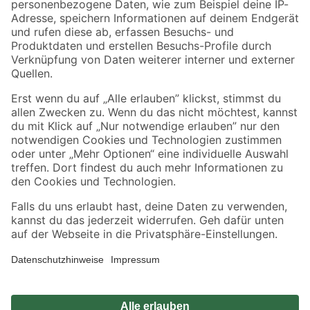
Zahlungsarten
Versandarten
Sicher einkaufen
Jetzt die toom-App herunterladen
Alle Preisangaben in EUR inkl. gesetzl. MwSt.. Die dargestellten Angebote sind unter
Umständen nicht in allen Märkten verfügbar. Die angegebenen Verfügbarkeiten beziehen
sich auf den unter "Mein Markt" ausgewählten toom Baumarkt. Alle Angebote und
Produkte nur solange der Vorrat reicht.
*Paketversand ab 59 € versandkostenfrei, gilt nicht für Artikel mit Speditionsversand, hier
fallen zusätzliche Versandkosten an.
Datenschutz
Privatsphäre
Impressum
AGB