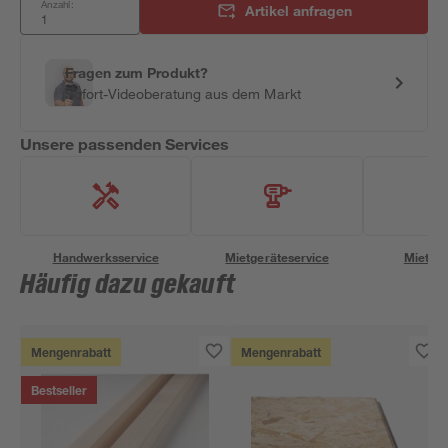
Anzahl:
Artikel anfragen
Fragen zum Produkt?
Sofort-Videoberatung aus dem Markt
Unsere passenden Services
Handwerksservice
Mietgeräteservice
Miettra
Häufig dazu gekauft
Mengenrabatt
Mengenrabatt
Bestseller