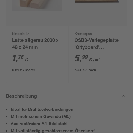
binderholz
Kronospan
Latte sägerau 2000 x
OSB3-Verlegeplatte
48 x 24 mm
'Cityboard'
ungeschliffen 1690 x
1
,
5
,
78
99
€
€
/ m²
634 x 12 mm
0,89 € / Meter
6,41 € / Pack
Beschreibung
Ideal für Drahtseilverbindungen
Mit metrischem Gewinde (M5)
Aus rostfreiem A4-Edelstahl
Mit vollständig geschlossenem Ösenkopf