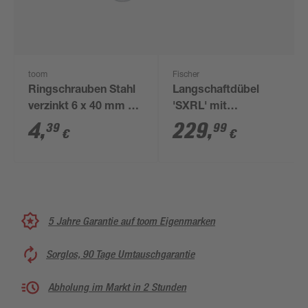
toom
Fischer
Ringschrauben Stahl
Langschaftdübel
verzinkt 6 x 40 mm 2
'SXRL' mit
Stück
Senkkopfschraube,
4
,
229
,
39
99
€
€
rostfreier Stahl, Ø 10 x
120 mm, 50 Stück
5 Jahre Garantie auf toom Eigenmarken
Sorglos, 90 Tage Umtauschgarantie
Abholung im Markt in 2 Stunden