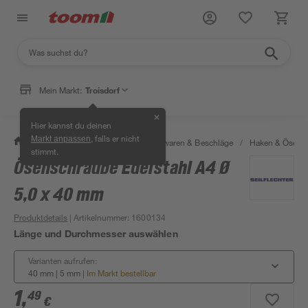
Mein Markt:
Troisdorf
✕
Hier kannst du deinen
, falls er nicht
Markt anpassen
/
Werkstatt & Maschinen
/
Eisenwaren & Beschläge
/
Haken & Ösen
stimmt.
Ösenschraube Edelstahl A4 Ø
5,0 x 40 mm
Produktdetails
| Artikelnummer
:
1600134
Länge und Durchmesser auswählen
Varianten aufrufen:
40 mm | 5 mm
|
Im Markt bestellbar
1
,
49
€