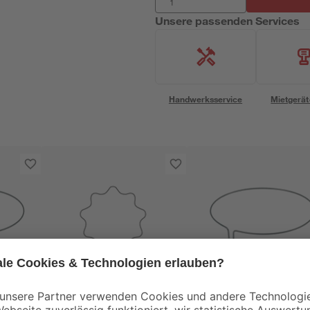
Unsere passenden Services
Handwerksservice
Mietgerät