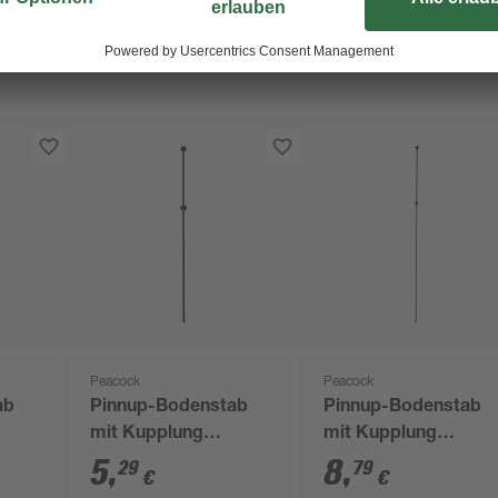
Peacock
Peacock
ab
Pinnup-Bodenstab
Pinnup-Bodenstab
mit Kupplung
mit Kupplung
0,8 x
Glasfiber grün Ø 0,8 x
"Standard" grün Ø 0,
5
,
8
,
29
79
€
€
75 cm
x 150 cm