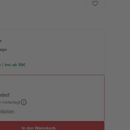
e
tage
 |
frei ab 59€
sdorf
h hinterlegt
 Märkten
In den Warenkorb