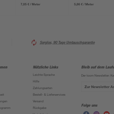
7,05 € / Meter
5,86 € / Meter
Sorglos, 90 Tage Umtauschgarantie
hmen
Nützliche Links
Bleib auf dem Lauf
Leichte Sprache
Der toom Newsletter: K
Hilfe
Zur Newsletter 
Zahlungsarten
eit
Bestell- & Lieferservices
ungen
Versand
Folge uns
Programm
Rückgabe