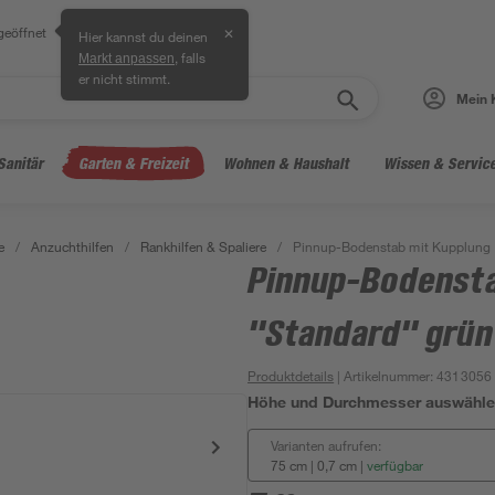
geöffnet
✕
Hier kannst du deinen
, falls
Markt anpassen
er nicht stimmt.
Mein 
Sanitär
Garten & Freizeit
Wohnen & Haushalt
Wissen & Servic
e
/
Anzuchthilfen
/
Rankhilfen & Spaliere
/
Pinnup-Bodenstab mit Kupplung "
Pinnup-Bodensta
"Standard" grün 
Produktdetails
| Artikelnummer
:
4313056
Höhe und Durchmesser auswähl
Varianten aufrufen:
75 cm | 0,7 cm
|
verfügbar