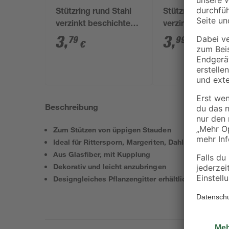
Stützring rund Stahl
Stützring rund St
verzinkt beschichtet
verzinkt beschic
Ø 22 cm
Ø 32 cm
3
,
3
,
79
99
€
€
Beschreibung
Zum Stützen von üppigen Stauden
Ideal für Rittersporn, Margeriten, Dahlien etc.
Aus Glasfiber, mit Kupplung
Dekorativ und leicht anzubringen
Designgleiches Pflanzengitter erhältlich