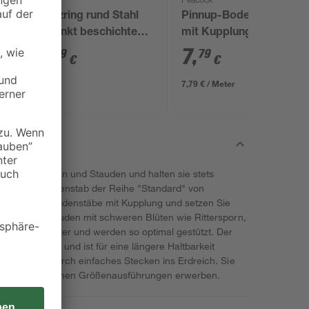
Peacock
Stützring rund Stahl
Pinnup-Bodenstab
verzinkt beschichtet
mit Kupplung
Ø 15 cm
"Standard" grün Ø 0,7
3
,
7
,
29
79
€
€
x 100 cm
7,79 € / Meter
en Ihre Pflanzen und Stauden und halten sie stets
der Pinnup-Bodenstab der Reihe "Standard" von
ch weitere Bodenstäbe mit Kupplung und setzen Sie
ein. Üppige Stauden mit schweren Blüten wie Rittersporn,
durch das Gitter und werden so optimal gestützt. Der
ger Glasfiber und ist für eine längere Haltbarkeit
gung erfolgt durch einfaches Stecken ins Erdreich. Sie
unterschiedlichen Größenausführungen erwerben.