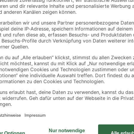
Peacock
ahl
Stützring
Stützring rund Stahl
htet
wellenförmig Stahl
verzinkt beschichtet
verzinkt beschichtet
Ø 38 cm
3
,
4
,
99
29
€
€
Ø 34 cm
Pinnup-Pflanzenstützen stabilisier
zusammen. Die Basis hierfür ist 
Peacock. Ergänzen Sie diesen dur
das seriengleiche Pflanzengitter 
Margeriten, Dahlien etc. wachsen 
robuste Stab besteht aus hochwerti
kunststoffbeschichtet. Die Befesti
können den Pinnup-Bodenstab in 