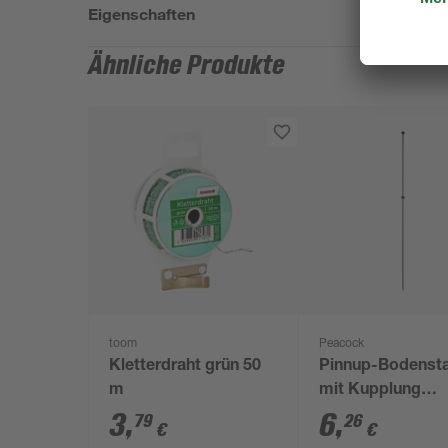
Eigenschaften
Ähnliche Produkte
toom
Peacock
Kletterdraht grün 50
Pinnup-Bodenst
m
mit Kupplung
Glasfiber grün Ø 
3
,
6
,
79
26
€
€
125 cm