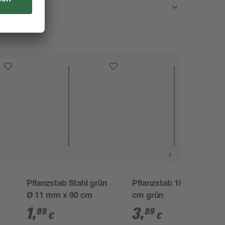
Pflanzstab Stahl grün
Pflanzstab 180 x Ø 1,6
Ø 11 mm x 90 cm
cm grün
7
1
,
3
,
89
89
€
€