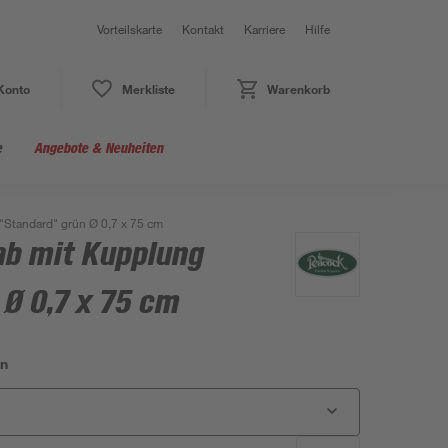
Vorteilskarte
Kontakt
Karriere
Hilfe
Konto
Merkliste
Warenkorb
e
Angebote & Neuheiten
Standard" grün Ø 0,7 x 75 cm
b mit Kupplung
Ø 0,7 x 75 cm
en