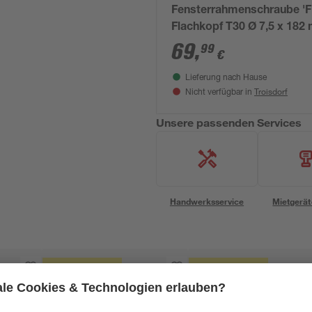
Fensterrahmenschraube 'F
Flachkopf T30 Ø 7,5 x 18
100 Stück
69
,
99
€
Lieferung nach Hause
Troisdorf
Nicht verfügbar in
Unsere passenden Services
Handwerksservice
Mietgerät
Mengenrabatt
Mengenrabatt
Bestseller
Bestseller