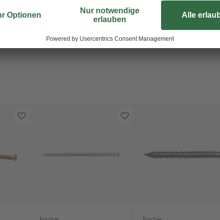
Die passende Bitgröße für den Ein
Verzinkung ist die Stahlschraube 
kung
Schrauben inklusive Abdeckkappen