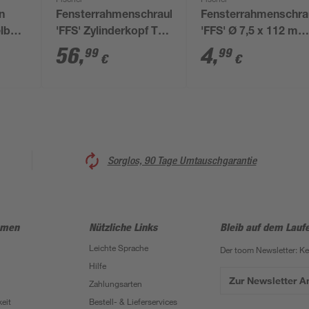
Fischer
Fischer
n
Fensterrahmenschraube
Fensterrahmenschr
elb
'FFS' Zylinderkopf T30
'FFS' Ø 7,5 x 112 mm
32 mm
Ø 7,5 x 152 mm 100
TX30 6 Stück
56
,
4
,
99
99
€
€
Stück
Sorglos, 90 Tage Umtauschgarantie
hmen
Nützliche Links
Bleib auf dem Lauf
Leichte Sprache
Der toom Newsletter: K
Hilfe
Zur Newsletter 
Zahlungsarten
eit
Bestell- & Lieferservices