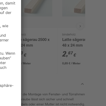
binderholz
binderholz
x
Latte sägerau 2500 x
Latte sägerau 3000 x
48 x 24 mm
48 x 24 mm
2
,
2
,
23
67
€
€
0,89 € / Meter
0,89 € / Meter
st optimal für die Montage von Fenster- und Türrahmen
ignet. Die Schraube lässt sich sicher und schnell
dung eines Dübels oder einer Mutter ist nicht notwendig.