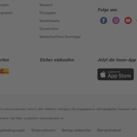
ungen
Versand
Folge uns
Programm
Rückgabe
Vorteilskarte
Gutscheine
Verkaufsoffene Sonntage
rten
Sicher einkaufen
Jetzt die toom-App
sind unter Umständen nicht in allen Märkten verfügbar. Die angegebenen Verfügbarkeiten beziehen s
ersand, hier fallen zusätzliche Versandkosten an.
gsbedingungen
Widerrufsrecht
Vertrag widerrufen
Barrierefreiheit