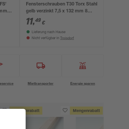
FS'
Fensterschrauben T30 Torx Stahl
2 mm
gelb verzinkt 7,5 x 132 mm 8
Stück
11
,
49
€
Lieferung nach Hause
Troisdorf
Nicht verfügbar in
eservice
Miettransporter
Energie sparen
Mengenrabatt
Mengenrabatt