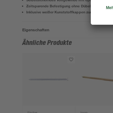
Zeitsparende Befestigung ohne Dübel
Inklusive weißer Kunststoffkappen zur Kopfabdec
Eigenschaften
Ähnliche Produkte