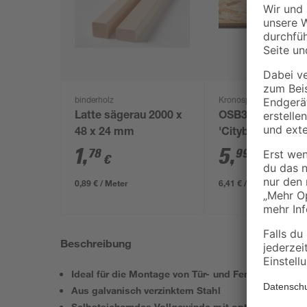
binderholz
Kronospan
Latte sägerau 2000 x
OSB3-Verlegepla
48 x 24 mm
'Cityboard'
ungeschliffen 16
1
,
5
,
78
99
€
€
/ m²
634 x 12 mm
0,89 € / Meter
6,41 € / Pack
Beschreibung
Ideal für die Montage von Tür- und Fensterrahmen
Aus galvanisch verzinktem Stahl
Selbstsicherndes Vollgewinde mit optimaler Kraft