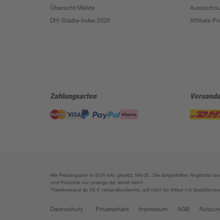
Übersicht Märkte
Auszeichn
DIY-Städte-Index 2026
Affiliate-
Zahlungsarten
Versanda
Alle Preisangaben in EUR inkl. gesetzl. MwSt.. Die dargestellten Angebote 
und Produkte nur solange der Vorrat reicht.
*Paketversand ab 59 € versandkostenfrei, gilt nicht für Artikel mit Speditionsv
Datenschutz
Privatsphäre
Impressum
AGB
Nutzun