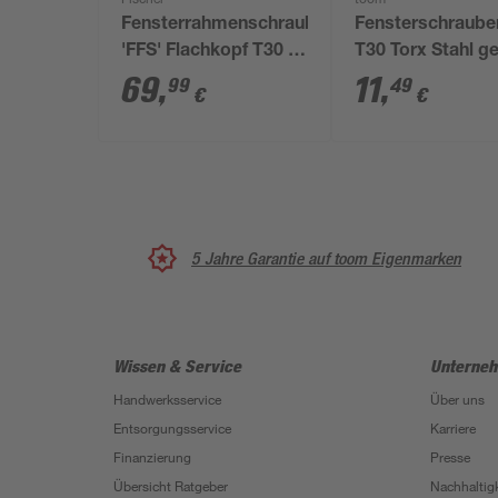
Fischer
toom
Fensterrahmenschraube
Fensterschraube
'FFS' Flachkopf T30 Ø
T30 Torx Stahl g
7,5 x 182 mm 100
verzinkt 7,5 x 1
69
,
11
,
99
49
€
€
Stück
8 Stück
5 Jahre Garantie auf toom Eigenmarken
Wissen & Service
Unterne
Handwerksservice
Über uns
Entsorgungsservice
Karriere
Finanzierung
Presse
Übersicht Ratgeber
Nachhaltigk