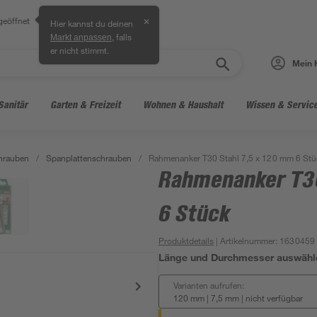
geöffnet
✕
Hier kannst du deinen
, falls
Markt anpassen
er nicht stimmt.
Mein 
Sanitär
Garten & Freizeit
Wohnen & Haushalt
Wissen & Servic
hrauben
/
Spanplattenschrauben
/
Rahmenanker T30 Stahl 7,5 x 120 mm 6 Stü
Rahmenanker T30
6 Stück
Produktdetails
| Artikelnummer
:
1630459
Länge und Durchmesser auswähl
Varianten aufrufen:
120 mm | 7,5 mm
|
nicht verfügbar