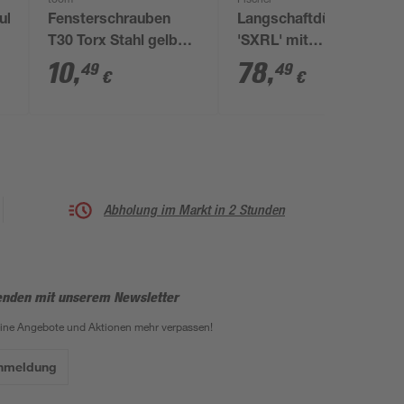
toom
Fischer
aube
Fensterschrauben
Langschaftdübel
T30 Torx Stahl gelb
'SXRL' mit
verzinkt 7,5 x 112 mm
Senkkopfschraube Ø
10
,
78
,
49
49
€
€
8 Stück
8 x 160 mm 50 Stück
Abholung im Markt in 2 Stunden
enden mit unserem Newsletter
eine Angebote und Aktionen mehr verpassen!
Anmeldung