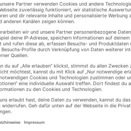
binderholz
binderholz
tte
Rahmen sägerau
Latte gehobelt 2000 
2000 x 58 x 38 mm
44 x 24 mm
90 x
3
,
3
,
98
98
€
€
1,99 € / Meter
1,99 € / Meter
Der Rahmenanker der Marke Spax i
aus Kunststoff oder Aluminium gee
eindrehen, die zusätzliche Verwen
übertragung