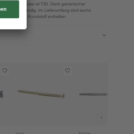
bau der Schraube ist T30. Dank galvanischer
korrosionsbeständig. Im Lieferumfang sind sechs
 aus weißem Kunststoff enthalten.