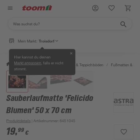
Mein Markt:
Troisdorf
✕
Hier kannst du deinen
, falls er nicht
Markt anpassen
/
Wohnen & Haushalt
/
Teppiche & Teppichböden
/
Fußmatten & Sc
stimmt.
Sauberlaufmatte 'Felicido
Blumen' 50 x 70 cm
Produktdetails
| Artikelnummer
:
6451045
19
,
99
€