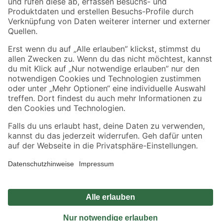
Sicher einkaufen
Jetzt die toom-App herunterladen
Alle Preisangaben in EUR inkl. gesetzl. MwSt.. Die dargestellten Angebote sind unter
Umständen nicht in allen Märkten verfügbar. Die angegebenen Verfügbarkeiten beziehen
sich auf den unter "Mein Markt" ausgewählten toom Baumarkt. Alle Angebote und
Produkte nur solange der Vorrat reicht.
*Paketversand ab 59 € versandkostenfrei, gilt nicht für Artikel mit Speditionsversand, hier
fallen zusätzliche Versandkosten an.
Datenschutz
Privatsphäre
Impressum
AGB
Nutzungsbedingungen
Widerrufsrecht
Vertrag widerrufen
Barrierefreiheit