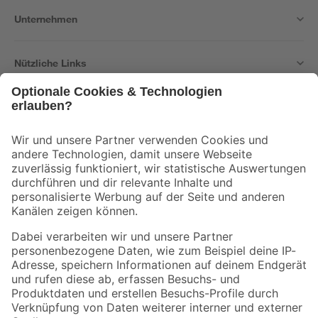
Unternehmen
Nützliche Links
Bleib auf dem Laufenden mit unserem Newsletter
Der toom Newsletter: Keine Angebote und Aktionen mehr verpassen!
Zur Newsletter Anmeldung
Folge uns
Zahlungsarten
Versandarten