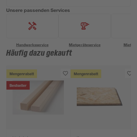
Unsere passenden Services
Handwerksservice
Mietgeräteservice
Miettra
Häufig dazu gekauft
Mengenrabatt
Mengenrabatt
Bestseller