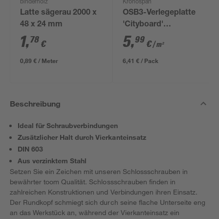
binderholz
Kronospan
Latte sägerau 2000 x
OSB3-Verlegeplatte
48 x 24 mm
'Cityboard'
ungeschliffen 1690 x
1
,
5
,
78
99
€
€
/ m²
634 x 12 mm
0,89 € / Meter
6,41 € / Pack
Beschreibung
Ideal für Schraubverbindungen
Zusätzlicher Halt durch Vierkanteinsatz
DIN 603
Aus verzinktem Stahl
Setzen Sie ein Zeichen mit unseren Schlossschrauben in
bewährter toom Qualität. Schlossschrauben finden in
zahlreichen Konstruktionen und Verbindungen ihren Einsatz.
Der Rundkopf schmiegt sich durch seine flache Unterseite eng
an das Werkstück an, während der Vierkanteinsatz ein