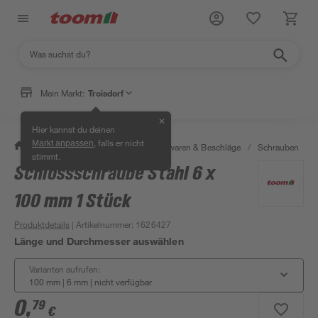
Mein Markt:
Troisdorf
✕
Hier kannst du deinen
, falls er nicht
Markt anpassen
/
Werkstatt & Maschinen
/
Eisenwaren & Beschläge
/
Schrauben
/
stimmt.
Schlossschraube Stahl 6 x
100 mm 1 Stück
Produktdetails
| Artikelnummer
:
1626427
Länge und Durchmesser auswählen
Varianten aufrufen:
100 mm | 6 mm
|
nicht verfügbar
0
,
79
€