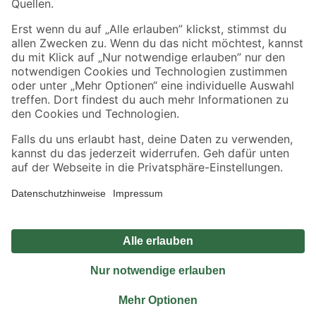
Sicher einkaufen
Jetzt die toom-App herunterladen
Alle Preisangaben in EUR inkl. gesetzl. MwSt.. Die dargestellten Angebote sind unter
Umständen nicht in allen Märkten verfügbar. Die angegebenen Verfügbarkeiten beziehen
sich auf den unter "Mein Markt" ausgewählten toom Baumarkt. Alle Angebote und
Produkte nur solange der Vorrat reicht.
*Paketversand ab 59 € versandkostenfrei, gilt nicht für Artikel mit Speditionsversand, hier
fallen zusätzliche Versandkosten an.
Datenschutz
Privatsphäre
Impressum
AGB
Nutzungsbedingungen
Widerrufsrecht
Vertrag widerrufen
Barrierefreiheit
© 2026 toom Baumarkt GmbH