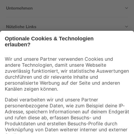
Unternehmen
Nützliche Links
Bleib auf dem Laufenden mit unserem Newsletter
Der toom Newsletter: Keine Angebote und Aktionen mehr verpassen!
Zur Newsletter Anmeldung
Folge uns
Zahlungsarten
Versandarten