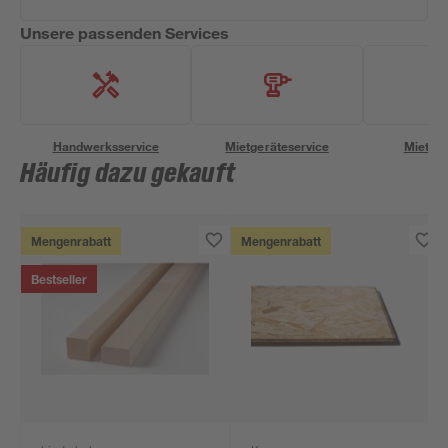
Unsere passenden Services
Handwerksservice
Mietgeräteservice
Miettra
Häufig dazu gekauft
Mengenrabatt
Mengenrabatt
Bestseller