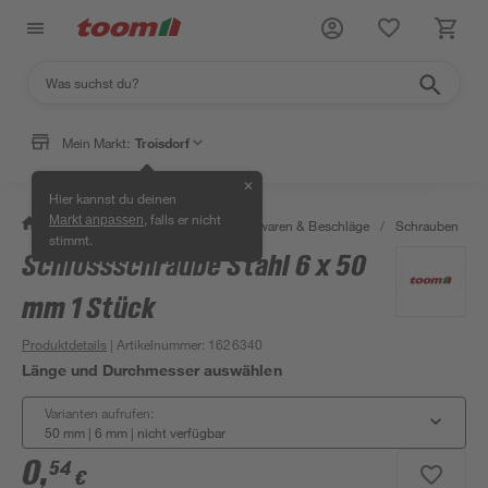
Mein Markt:
Troisdorf
✕
Hier kannst du deinen
, falls er nicht
Markt anpassen
/
Werkstatt & Maschinen
/
Eisenwaren & Beschläge
/
Schrauben
/
stimmt.
Schlossschraube Stahl 6 x 50
mm 1 Stück
Produktdetails
| Artikelnummer
:
1626340
Länge und Durchmesser auswählen
Varianten aufrufen:
50 mm | 6 mm
|
nicht verfügbar
0
,
54
€