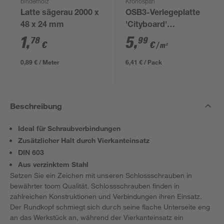
binderholz
Kronospan
Latte sägerau 2000 x
OSB3-Verlegeplatte
48 x 24 mm
'Cityboard'
ungeschliffen 1690 x
1
,
5
,
78
99
€
€
/ m²
634 x 12 mm
0,89 € / Meter
6,41 € / Pack
Beschreibung
Ideal für Schraubverbindungen
Zusätzlicher Halt durch Vierkanteinsatz
DIN 603
Aus verzinktem Stahl
Setzen Sie ein Zeichen mit unseren Schlossschrauben in
bewährter toom Qualität. Schlossschrauben finden in
zahlreichen Konstruktionen und Verbindungen ihren Einsatz.
Der Rundkopf schmiegt sich durch seine flache Unterseite eng
an das Werkstück an, während der Vierkanteinsatz ein