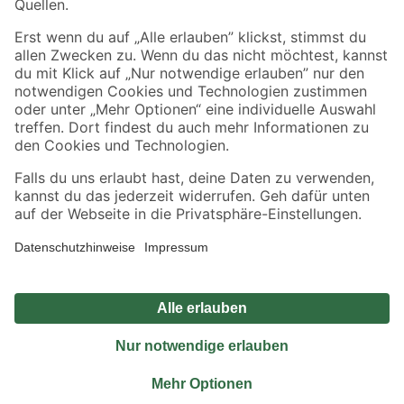
Sicher einkaufen
Jetzt die toom-App herunterladen
Alle Preisangaben in EUR inkl. gesetzl. MwSt.. Die dargestellten Angebote sind unter
Umständen nicht in allen Märkten verfügbar. Die angegebenen Verfügbarkeiten beziehen
sich auf den unter "Mein Markt" ausgewählten toom Baumarkt. Alle Angebote und
Produkte nur solange der Vorrat reicht.
*Paketversand ab 59 € versandkostenfrei, gilt nicht für Artikel mit Speditionsversand, hier
fallen zusätzliche Versandkosten an.
Datenschutz
Privatsphäre
Impressum
AGB
Nutzungsbedingungen
Widerrufsrecht
Vertrag widerrufen
Barrierefreiheit
© 2026 toom Baumarkt GmbH