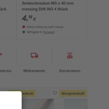
Senkschrauben M5 x 40 mm
tück
messing DIN 963 4 Stück
4
,
19
€
Keine Lieferung nach Hause
Troisdorf
Verfügbar in
eservice
Miettransporter
Energie sparen
Mengenrabatt
Mengenrabatt