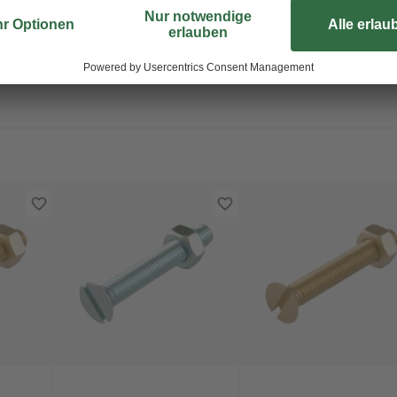
verhindert, dass sich die Schraube
Gewinde Muttern der Größe M4 au