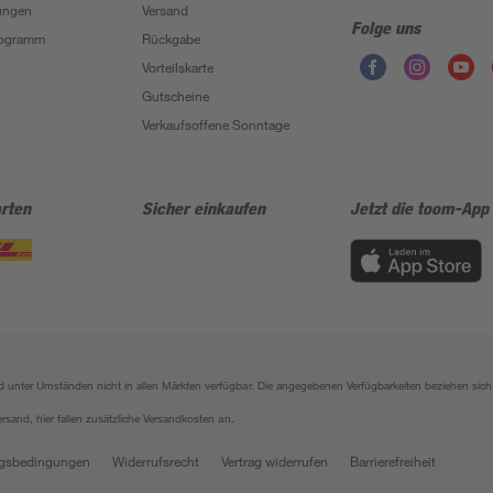
ungen
Versand
Folge uns
Programm
Rückgabe
Vorteilskarte
Gutscheine
Verkaufsoffene Sonntage
rten
Sicher einkaufen
Jetzt die toom-App
sind unter Umständen nicht in allen Märkten verfügbar. Die angegebenen Verfügbarkeiten beziehen s
ersand, hier fallen zusätzliche Versandkosten an.
gsbedingungen
Widerrufsrecht
Vertrag widerrufen
Barrierefreiheit