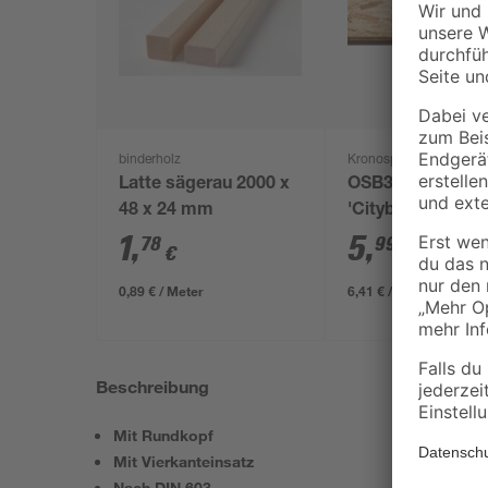
binderholz
Kronospan
Latte sägerau 2000 x
OSB3-Verlegepla
48 x 24 mm
'Cityboard'
ungeschliffen 16
1
,
5
,
78
99
€
€
/ m²
634 x 12 mm
0,89 € / Meter
6,41 € / Pack
Beschreibung
Mit Rundkopf
Mit Vierkanteinsatz
Nach DIN 603