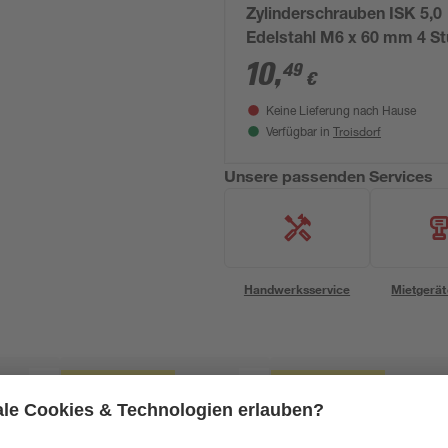
Zylinderschrauben ISK 5,0
Edelstahl M6 x 60 mm 4 S
10
,
49
€
Keine Lieferung nach Hause
Troisdorf
Verfügbar in
Unsere passenden Services
Handwerksservice
Mietgerät
Mengenrabatt
Mengenrabatt
Bestseller