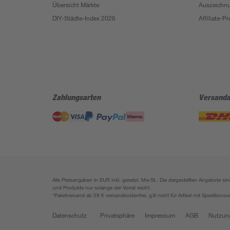
Übersicht Märkte
Auszeichn
DIY-Städte-Index 2026
Affiliate-
Zahlungsarten
Versanda
Alle Preisangaben in EUR inkl. gesetzl. MwSt.. Die dargestellten Angebote 
und Produkte nur solange der Vorrat reicht.
*Paketversand ab 59 € versandkostenfrei, gilt nicht für Artikel mit Speditionsv
Datenschutz
Privatsphäre
Impressum
AGB
Nutzun