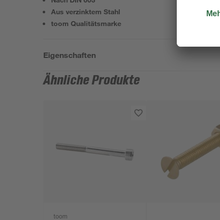
Aus verzinktem Stahl
toom Qualitätsmarke
Eigenschaften
Ähnliche Produkte
toom