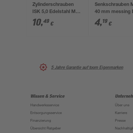
Zylinderschrauben
Senkschrauben 
ISK 5,0 Edelstahl M6
40 mm messing 
x 60 mm 4 Stück
963 4 Stück
10
,
4
,
49
19
€
€
5 Jahre Garantie auf toom Eigenmarken
Wissen & Service
Unterne
Handwerksservice
Über uns
Entsorgungsservice
Karriere
Finanzierung
Presse
Übersicht Ratgeber
Nachhaltigk