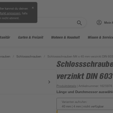
✕
ier kannst du deinen
, falls
Markt anpassen
r nicht stimmt.
Mein 
Sanitär
Garten & Freizeit
Wohnen & Haushalt
Wissen & Servic
hrauben
/
Schlossschrauben
/
Schlossschrauben M4 x 40 mm verzinkt DIN 60
Schlossschraub
verzinkt DIN 603
Produktdetails
| Artikelnummer
:
1625976
Länge und Durchmesser auswähl
Varianten aufrufen:
40 mm | 4 mm
|
nicht verfügbar