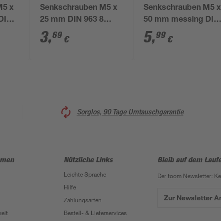
M5 x
Senkschrauben M5 x
Senkschrauben M5 
DIN
25 mm DIN 963 8
50 mm messing DIN
Stück
963 3 Stück
3
,
5
,
69
99
€
€
Sorglos, 90 Tage Umtauschgarantie
hmen
Nützliche Links
Bleib auf dem Lauf
Leichte Sprache
Der toom Newsletter: K
Hilfe
Zur Newsletter 
Zahlungsarten
eit
Bestell- & Lieferservices