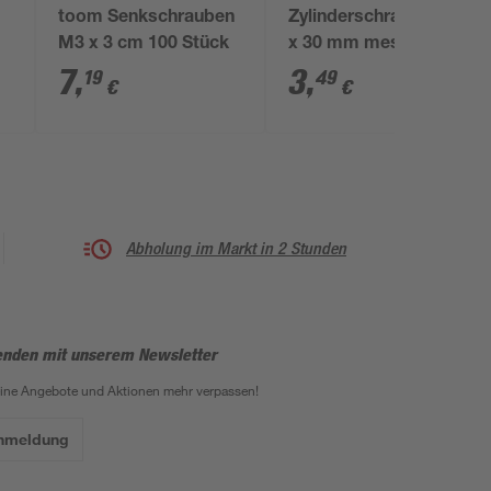
x
toom Senkschrauben
Zylinderschraube M5
M3 x 3 cm 100 Stück
x 30 mm messing DIN
84 4 Stück
7
,
3
,
19
49
€
€
Abholung im Markt in 2 Stunden
enden mit unserem Newsletter
eine Angebote und Aktionen mehr verpassen!
Anmeldung