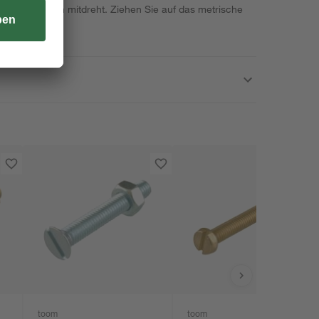
 beim Fixieren mitdreht. Ziehen Sie auf das metrische
f.
toom
toom