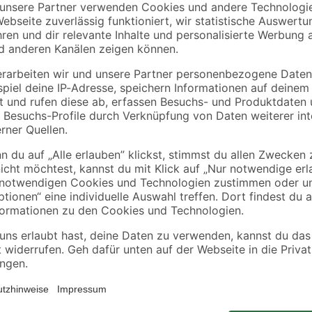
binderholz
Kronospan
tte
Rahmen sägerau
OSB3-Verlegeplatte
2000 x 58 x 38 mm
'Cityboard'
90 x
ungeschliffen 1690 x
3
,
7
,
98
59
€
€
/ m²
634 x 15 mm
1,99 € / Meter
8,12 € / Pack
Schlossschrauben finden in der We
Anwendungsmöglichkeiten. Unsere 
Rundkopf versehen, der sich dem 