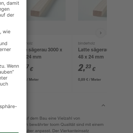
binderholz
binderholz
Latte sägerau 3000 x
Latte sägerau 2500 x
48 x 24 mm
48 x 24 mm
2
,
2
,
67
23
€
€
0,89 € / Meter
0,89 € / Meter
rkstatt und auf dem Bau eine Vielzahl von
Schrauben in bewährter toom Qualität sind mit einem
Werkstück sauber anpasst. Der Vierkanteinsatz